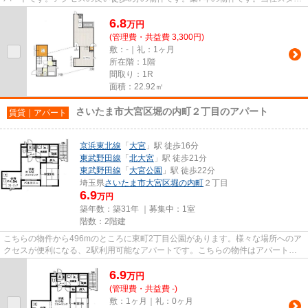
フが地域の賃貸情報をご提供い...
6.8
万
円
(管理費・共益費 3,300円)
敷：-｜礼：1ヶ月
所在階：1階
間取り：1R
面積：22.92㎡
さいたま市大宮区堀の内町２丁目のアパート
賃貸｜アパート
京浜東北線
「
大宮
」駅 徒歩16分
東武野田線
「
北大宮
」駅 徒歩21分
東武野田線
「
大宮公園
」駅 徒歩22分
埼玉県
さいたま市大宮区
堀の内町
２丁目
6.9
万円
築年数：築31年 ｜募集中：
1室
階数：2階建
こちらの物件から496mのところに東町2丁目公園があります。様々な場所へのア
クセスが便利になる、2駅利用可能なアパートです。こちらの物件はアパートで
す。数多くの物件を取り揃えて...
6.9
万
円
(管理費・共益費 -)
敷：1ヶ月｜礼：0ヶ月