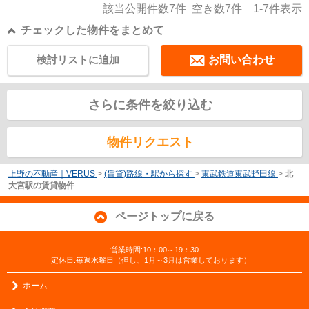
該当公開件数
7
件 空き数
7
件
1-7
件表示
チェックした物件をまとめて
検討リストに追加
お問い合わせ
さらに条件を絞り込む
物件リクエスト
上野の不動産｜VERUS
>
(賃貸)路線・駅から探す
>
東武鉄道東武野田線
>
北
大宮駅の賃貸物件
ページトップに戻る
営業時間:10：00～19：30
定休日:毎週水曜日（但し、1月～3月は営業しております）
ホーム