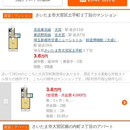
さいたま市大宮区土手町２丁目のマンション
賃貸｜マンション
京浜東北線
「
大宮
」駅 徒歩13分
東武野田線
「
北大宮
」駅 徒歩7分
埼玉新都市交通ニューシャトル
「
鉄道博物館（大成）
」
駅 徒歩19分
埼玉県
さいたま市大宮区
土手町
２丁目
3.6
万円
築年数：築36年 ｜募集中：
1室
階数：3階建
歩いて381mのところに大宮宮町郵便局があります。満足できる素敵な外観タイ
ル張りの物件です。こちらの物件はマンションです。2駅利用可能な物件なの
で、交通経路を選ぶことができます...
3.6
万
円
(管理費・共益費 4,000円)
敷：1ヶ月｜礼：-
所在階：2階
間取り：1K
面積：16.85㎡
さいたま市大宮区堀の内町２丁目のアパート
賃貸｜アパート