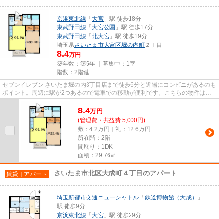
京浜東北線
「
大宮
」駅 徒歩18分
東武野田線
「
大宮公園
」駅 徒歩17分
東武野田線
「
北大宮
」駅 徒歩19分
埼玉県
さいたま市大宮区
堀の内町
２丁目
8.4
万円
築年数：築5年 ｜募集中：
1室
階数：2階建
セブンイレブン さいたま堀の内3丁目店まで徒歩6分と近場にコンビニがあるのも
ポイント。周辺に駅が2つあるので電車での移動が便利です。こちらの物件はア
パートです。最上階の物件で...
8.4
万
円
(管理費・共益費 5,000円)
敷：4.2万円｜礼：12.6万円
所在階：2階
間取り：1DK
面積：29.76㎡
さいたま市北区大成町４丁目のアパート
賃貸｜アパート
埼玉新都市交通ニューシャトル
「
鉄道博物館（大成）
」
駅 徒歩9分
京浜東北線
「
大宮
」駅 徒歩29分