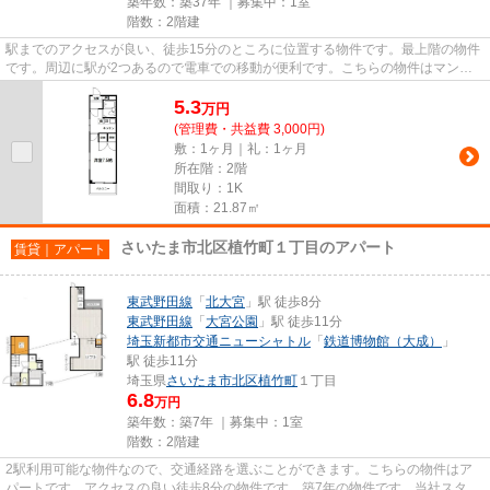
築年数：築37年 ｜募集中：
1室
階数：2階建
駅までのアクセスが良い、徒歩15分のところに位置する物件です。最上階の物件
です。周辺に駅が2つあるので電車での移動が便利です。こちらの物件はマンシ
ョンです。さいたま市大宮区エ...
5.3
万
円
(管理費・共益費 3,000円)
敷：1ヶ月｜礼：1ヶ月
所在階：2階
間取り：1K
面積：21.87㎡
さいたま市北区植竹町１丁目のアパート
賃貸｜アパート
東武野田線
「
北大宮
」駅 徒歩8分
東武野田線
「
大宮公園
」駅 徒歩11分
埼玉新都市交通ニューシャトル
「
鉄道博物館（大成）
」
駅 徒歩11分
埼玉県
さいたま市北区
植竹町
１丁目
6.8
万円
築年数：築7年 ｜募集中：
1室
階数：2階建
2駅利用可能な物件なので、交通経路を選ぶことができます。こちらの物件はア
パートです。アクセスの良い徒歩8分の物件です。築7年の物件です。当社スタッ