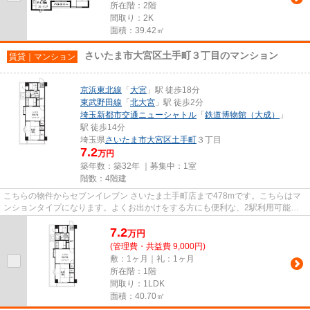
所在階：2階
間取り：2K
面積：39.42㎡
さいたま市大宮区土手町３丁目のマンション
賃貸｜マンション
京浜東北線
「
大宮
」駅 徒歩18分
東武野田線
「
北大宮
」駅 徒歩2分
埼玉新都市交通ニューシャトル
「
鉄道博物館（大成）
」
駅 徒歩14分
埼玉県
さいたま市大宮区
土手町
３丁目
7.2
万円
築年数：築32年 ｜募集中：
1室
階数：4階建
こちらの物件からセブンイレブン さいたま土手町店まで478mです。こちらはマ
ンションタイプになります。よくお出かけをする方にも便利な、2駅利用可能な
マンションです。お客様の多種...
7.2
万
円
(管理費・共益費 9,000円)
敷：1ヶ月｜礼：1ヶ月
所在階：1階
間取り：1LDK
面積：40.70㎡