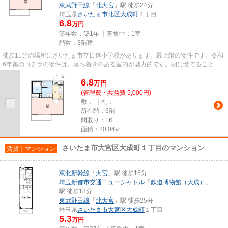
東武野田線
「
北大宮
」駅 徒歩24分
埼玉県
さいたま市北区
大成町
４丁目
6.8
万円
築年数：築1年 ｜募集中：
1室
階数：3階建
徒歩11分の場所にさいたま市立日進小学校があります。最上階の物件です。令和
6年築のコチラの物件は、落ち着きのある室内が魅力的です。朝に慌てることな
く行動するために駅から徒歩9...
6.8
万
円
(管理費・共益費 5,000円)
敷：-｜礼：-
所在階：3階
間取り：1K
面積：20.04㎡
さいたま市大宮区大成町１丁目のマンション
賃貸｜マンション
東北新幹線
「
大宮
」駅 徒歩15分
埼玉新都市交通ニューシャトル
「
鉄道博物館（大成）
」
駅 徒歩18分
東武野田線
「
北大宮
」駅 徒歩25分
埼玉県
さいたま市大宮区
大成町
１丁目
5.3
万円