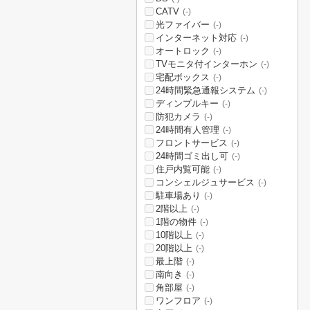
CATV
(-)
光ファイバー
(-)
インターネット対応
(-)
オートロック
(-)
TVモニタ付インターホン
(-)
宅配ボックス
(-)
24時間緊急通報システム
(-)
ディンプルキー
(-)
防犯カメラ
(-)
24時間有人管理
(-)
フロントサービス
(-)
24時間ゴミ出し可
(-)
住戸内覧可能
(-)
コンシェルジュサービス
(-)
駐車場あり
(-)
2階以上
(-)
1階の物件
(-)
10階以上
(-)
20階以上
(-)
最上階
(-)
南向き
(-)
角部屋
(-)
ワンフロア
(-)