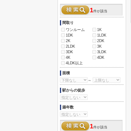
1
件が該当
間取り
ワンルーム
1K
1DK
1LDK
2K
2DK
2LDK
3K
3DK
3LDK
4K
4DK
4LDK以上
面積
～
駅からの徒歩
築年数
1
件が該当