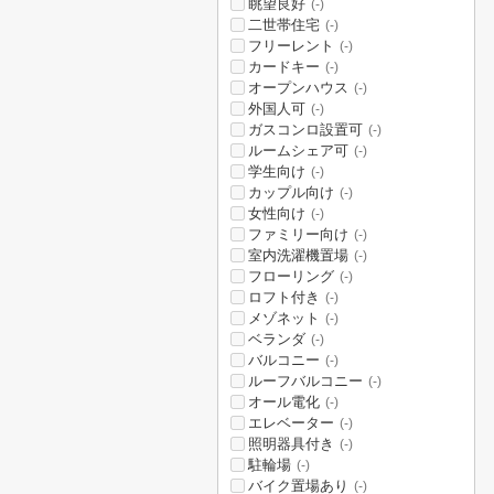
眺望良好
(-)
二世帯住宅
(-)
フリーレント
(-)
カードキー
(-)
オープンハウス
(-)
外国人可
(-)
ガスコンロ設置可
(-)
ルームシェア可
(-)
学生向け
(-)
カップル向け
(-)
女性向け
(-)
ファミリー向け
(-)
室内洗濯機置場
(-)
フローリング
(-)
ロフト付き
(-)
メゾネット
(-)
ベランダ
(-)
バルコニー
(-)
ルーフバルコニー
(-)
オール電化
(-)
エレベーター
(-)
照明器具付き
(-)
駐輪場
(-)
バイク置場あり
(-)