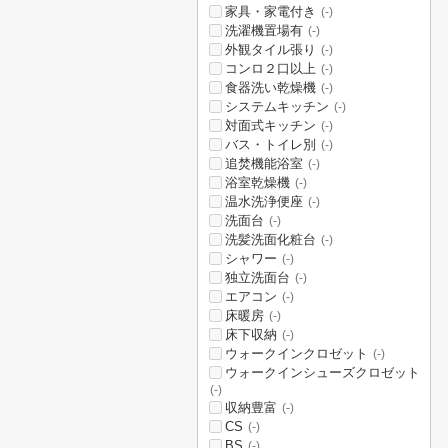
家具・家電付き
(-)
洗濯機置場有
(-)
外観タイル張り
(-)
コンロ２口以上
(-)
食器洗い乾燥機
(-)
システムキッチン
(-)
対面式キッチン
(-)
バス・トイレ別
(-)
追焚機能浴室
(-)
浴室乾燥機
(-)
温水洗浄便座
(-)
洗面台
(-)
洗髪洗面化粧台
(-)
シャワー
(-)
独立洗面台
(-)
エアコン
(-)
床暖房
(-)
床下収納
(-)
ウォークインクロゼット
(-)
ウォークインシューズクロゼット
(-)
収納豊富
(-)
CS
(-)
BS
(-)