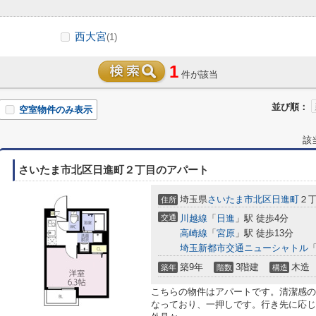
西大宮
(1)
1
件が該当
並び順：
空室物件のみ表示
該
さいたま市北区日進町２丁目のアパート
埼玉県
さいたま市北区
日進町
２
住所
交通
川越線
「
日進
」駅 徒歩4分
高崎線
「
宮原
」駅 徒歩13分
埼玉新都市交通ニューシャトル
築9年
3階建
木造
築年
階数
構造
こちらの物件はアパートです。清潔感の
なっており、一押しです。行き先に応じ