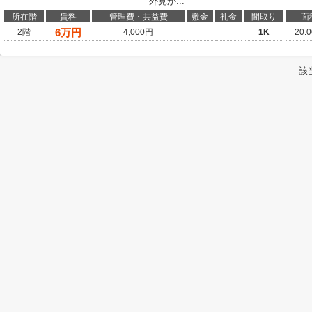
外見か...
所在階
賃料
管理費・共益費
敷金
礼金
間取り
面
6
万円
2階
4,000円
1K
20.
該