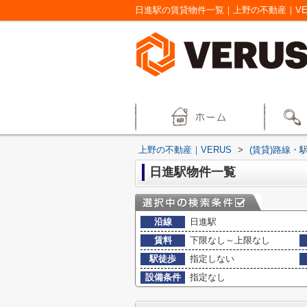
日進駅の賃貸物件一覧｜上野の不動産｜VE
上野の不動産｜VERUS
>
(賃貸)路線・
日進駅物件一覧
沿線
日進駅
賃料
下限なし～上限なし
駅徒歩
指定しない
設備条件
指定なし