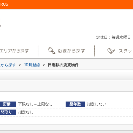
RUS
定休日：毎週水曜日
駅から探す
>
JR川越線
>
日進駅の賃貸物件
面積
下限なし～上限なし
築年数
指定しない
間取り
指定なし