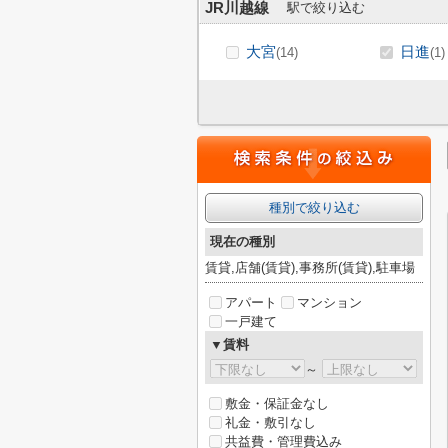
JR川越線
駅で絞り込む
大宮
日進
(14)
(1)
種別で絞り込む
現在の種別
賃貸,店舗(賃貸),事務所(賃貸),駐車場
アパート
マンション
一戸建て
▼賃料
～
敷金・保証金なし
礼金・敷引なし
共益費・管理費込み