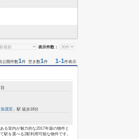
表示件数：
1
1
1-1
当公開件数
件 空き数
件
件表示
丁目
「
加茂宮
」駅 徒歩18分
ある室内が魅力的な2017年築の物件と
て駅を選べる2駅利用可能な物件です。