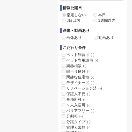
情報公開日
指定しない
本日
3日以内
1週間以内
画像・動画あり
画像あり
動画あり
こだわり条件
ペット飼育可
(-)
ペット専用設備
(-)
楽器相談
(-)
陽当り良好
(-)
閑静な住宅地
(-)
デザイナーズ
(-)
リノベーション済
(-)
保証人不要
(-)
事務所可
(-)
２人入居可
(-)
バリアフリー
(-)
分割可
(-)
分譲タイプ
(-)
管理人常駐
(-)