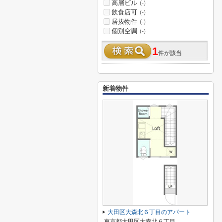
高層ビル
(-)
飲食店可
(-)
居抜物件
(-)
個別空調
(-)
1
件が該当
新着物件
大田区大森北６丁目のアパート
東京都大田区大森北６丁目