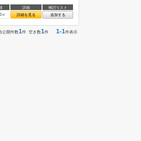
積
詳細
検討リスト
00㎡
詳細を見る
追加する
1
1
1-1
当公開件数
件 空き数
件
件表示