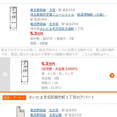
東北新幹線
「
大宮
」駅 徒歩15分
埼玉新都市交通ニューシャトル
「
鉄道博物館（大成）
」
駅 徒歩18分
東武野田線
「
北大宮
」駅 徒歩25分
埼玉県
さいたま市大宮区
大成町
１丁目
5.3
万円
築年数：築37年 ｜募集中：
1室
階数：2階建
駅までのアクセスが良い、徒歩15分のところに位置する物件です。最上階の物件
です。周辺に駅が2つあるので電車での移動が便利です。こちらの物件はマンシ
ョンです。さいたま市大宮区エ...
5.3
万
円
(管理費・共益費 3,000円)
敷：1ヶ月｜礼：1ヶ月
所在階：2階
間取り：1K
面積：21.87㎡
さいたま市北区植竹町１丁目のアパート
賃貸｜アパート
東武野田線
「
北大宮
」駅 徒歩8分
東武野田線
「
大宮公園
」駅 徒歩11分