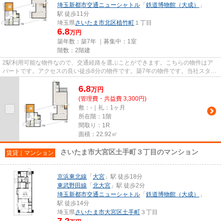
埼玉新都市交通ニューシャトル
「
鉄道博物館（大成）
」
駅 徒歩11分
埼玉県
さいたま市北区
植竹町
１丁目
6.8
万円
築年数：築7年 ｜募集中：
1室
階数：2階建
2駅利用可能な物件なので、交通経路を選ぶことができます。こちらの物件はア
パートです。アクセスの良い徒歩8分の物件です。築7年の物件です。当社スタッ
フが地域の賃貸情報をご提供い...
6.8
万
円
(管理費・共益費 3,300円)
敷：-｜礼：1ヶ月
所在階：1階
間取り：1R
面積：22.92㎡
さいたま市大宮区土手町３丁目のマンション
賃貸｜マンション
京浜東北線
「
大宮
」駅 徒歩18分
東武野田線
「
北大宮
」駅 徒歩2分
埼玉新都市交通ニューシャトル
「
鉄道博物館（大成）
」
駅 徒歩14分
埼玉県
さいたま市大宮区
土手町
３丁目
7.2