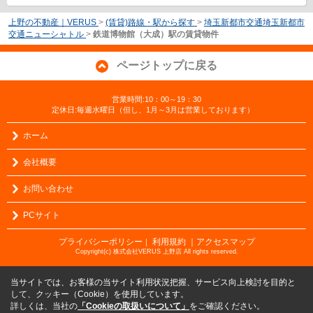
上野の不動産｜VERUS
>
(賃貸)路線・駅から探す
>
埼玉新都市交通埼玉新都市
交通ニューシャトル
>
鉄道博物館（大成）駅の賃貸物件
ページトップに戻る
営業時間:10：00～19：30
定休日:毎週水曜日（但し、1月～3月は営業しております）
ホーム
会社概要
お問い合わせ
PCサイト
プライバシーポリシー
利用規約
｜アクセスマップ
｜
Copyright(c) 株式会社VERUS 上野店 All rights reserved.
当サイトでは、お客様の当サイト利用状況把握、サービス向上検討を目的と
して、クッキー（Cookie）を使用しています。
詳しくは、当社の
「Cookieの取扱いについて」
をご確認ください。