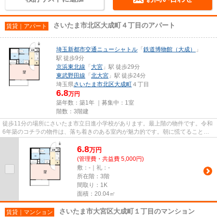
さいたま市北区大成町４丁目のアパート
賃貸｜アパート
埼玉新都市交通ニューシャトル
「
鉄道博物館（大成）
」
駅 徒歩9分
京浜東北線
「
大宮
」駅 徒歩29分
東武野田線
「
北大宮
」駅 徒歩24分
埼玉県
さいたま市北区
大成町
４丁目
6.8
万円
築年数：築1年 ｜募集中：
1室
階数：3階建
徒歩11分の場所にさいたま市立日進小学校があります。最上階の物件です。令和
6年築のコチラの物件は、落ち着きのある室内が魅力的です。朝に慌てることな
く行動するために駅から徒歩9...
6.8
万
円
(管理費・共益費 5,000円)
敷：-｜礼：-
所在階：3階
間取り：1K
面積：20.04㎡
さいたま市大宮区大成町１丁目のマンション
賃貸｜マンション