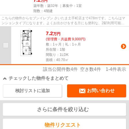
万円
築年数：築32年 ｜募集中：
1室
階数：4階建
こちらの物件からセブンイレブン さいたま土手町店まで478mです。こちらはマ
ンションタイプになります。よくお出かけをする方にも便利な、2駅利用可能な
マンションです。お客様の多種...
7.2
万
円
(管理費・共益費 9,000円)
敷：1ヶ月｜礼：1ヶ月
所在階：1階
間取り：1LDK
面積：40.70㎡
該当公開件数
4
件 空き数
4
件
1-4
件表示
チェックした物件をまとめて
検討リストに追加
お問い合わせ
さらに条件を絞り込む
物件リクエスト