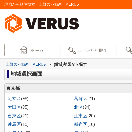
地図から物件検索｜上野の不動産｜VERUS
上野の不動産｜VERUS
>
(賃貸)地図から探す
地域選択画面
東京都
足立区
(95)
葛飾区
(71)
大田区
(35)
北区
(34)
台東区
(21)
江東区
(20)
練馬区
(15)
新宿区
(10)