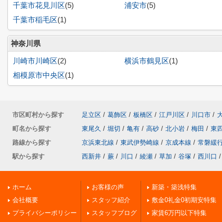
千葉市花見川区
(5)
浦安市
(5)
千葉市稲毛区
(1)
神奈川県
川崎市川崎区
(2)
横浜市鶴見区
(1)
相模原市中央区
(1)
市区町村から探す
足立区
/
葛飾区
/
板橋区
/
江戸川区
/
川口市
/
町名から探す
東尾久
/
堀切
/
亀有
/
高砂
/
北小岩
/
梅田
/
東
路線から探す
京浜東北線
/
東武伊勢崎線
/
京成本線
/
常磐緩
駅から探す
西新井
/
蕨
/
川口
/
綾瀬
/
草加
/
谷塚
/
西川口
/
ホーム
お客様の声
新築・築浅特集
会社概要
スタッフ紹介
敷金0礼金0初期安特集
プライバシーポリシー
スタッフブログ
家賃6万円以下特集