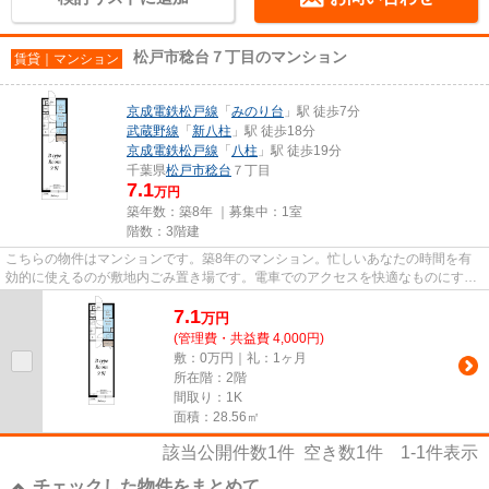
松戸市稔台７丁目のマンション
賃貸｜マンション
京成電鉄松戸線
「
みのり台
」駅 徒歩7分
武蔵野線
「
新八柱
」駅 徒歩18分
京成電鉄松戸線
「
八柱
」駅 徒歩19分
千葉県
松戸市
稔台
７丁目
7.1
万円
築年数：築8年 ｜募集中：
1室
階数：3階建
こちらの物件はマンションです。築8年のマンション。忙しいあなたの時間を有
効的に使えるのが敷地内ごみ置き場です。電車でのアクセスを快適なものにす
る、2駅利用可能な物件です。VER...
7.1
万
円
(管理費・共益費 4,000円)
敷：0万円｜礼：1ヶ月
所在階：2階
間取り：1K
面積：28.56㎡
該当公開件数
1
件 空き数
1
件
1-1
件表示
チェックした物件をまとめて