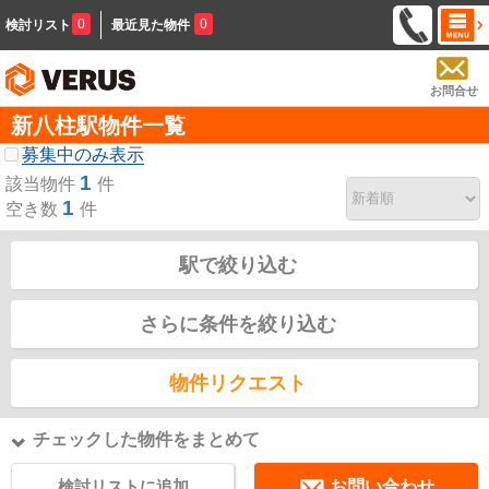
0
0
検討リスト
最近見た物件
お問合せ
新八柱駅物件一覧
募集中のみ表示
1
該当物件
件
1
空き数
件
駅で絞り込む
さらに条件を絞り込む
物件リクエスト
チェックした物件をまとめて
検討リストに追加
お問い合わせ