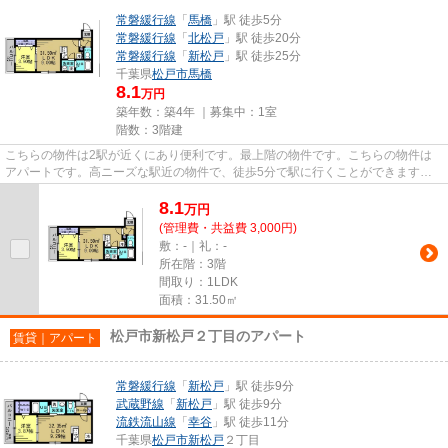
常磐緩行線
「
馬橋
」駅 徒歩5分
常磐緩行線
「
北松戸
」駅 徒歩20分
常磐緩行線
「
新松戸
」駅 徒歩25分
千葉県
松戸市
馬橋
8.1
万円
築年数：築4年 ｜募集中：
1室
階数：3階建
こちらの物件は2駅が近くにあり便利です。最上階の物件です。こちらの物件は
アパートです。高ニーズな駅近の物件で、徒歩5分で駅に行くことができます。
物件情報を数多く取り揃えてい...
8.1
万
円
(管理費・共益費 3,000円)
敷：-｜礼：-
所在階：3階
間取り：1LDK
面積：31.50㎡
松戸市新松戸２丁目のアパート
賃貸｜アパート
常磐緩行線
「
新松戸
」駅 徒歩9分
武蔵野線
「
新松戸
」駅 徒歩9分
流鉄流山線
「
幸谷
」駅 徒歩11分
千葉県
松戸市
新松戸
２丁目