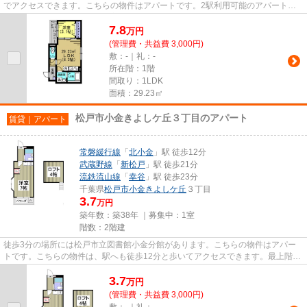
でアクセスできます。こちらの物件はアパートです。2駅利用可能のアパートで
す。当社は、経験と知識が豊富...
7.8
万
円
(管理費・共益費 3,000円)
敷：-｜礼：-
所在階：1階
間取り：1LDK
面積：29.23㎡
松戸市小金きよしケ丘３丁目のアパート
賃貸｜アパート
常磐緩行線
「
北小金
」駅 徒歩12分
武蔵野線
「
新松戸
」駅 徒歩21分
流鉄流山線
「
幸谷
」駅 徒歩23分
千葉県
松戸市
小金きよしケ丘
３丁目
3.7
万円
築年数：築38年 ｜募集中：
1室
階数：2階建
徒歩3分の場所には松戸市立図書館小金分館があります。こちらの物件はアパー
トです。こちらの物件は、駅へも徒歩12分と歩いてアクセスできます。最上階の
物件です。当社スタッフが地域...
3.7
万
円
(管理費・共益費 3,000円)
敷：-｜礼：-