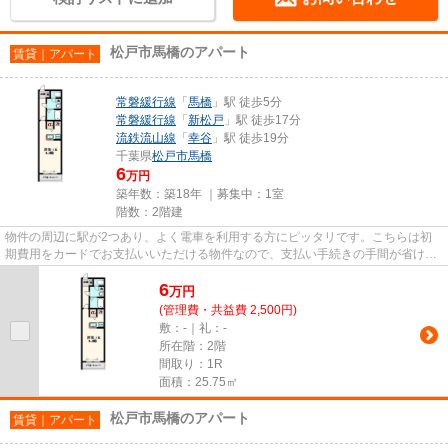
松戸市馬橋のアパート
賃貸｜アパート
常磐緩行線
「
馬橋
」駅 徒歩5分
常磐緩行線
「
新松戸
」駅 徒歩17分
流鉄流山線
「
幸谷
」駅 徒歩19分
千葉県
松戸市
馬橋
6
万円
築年数：築18年 ｜募集中：
1室
階数：2階建
物件の周辺に駅が2つあり、よく電車を利用する方にピッタリです。こちらは初
期費用をカードでお支払いいただける物件なので、支払い手続きの手間が省けま
す。最上階の物件です。駅まで...
6
万
円
(管理費・共益費 2,500円)
敷：-｜礼：-
所在階：2階
間取り：1R
面積：25.75㎡
松戸市馬橋のアパート
賃貸｜アパート