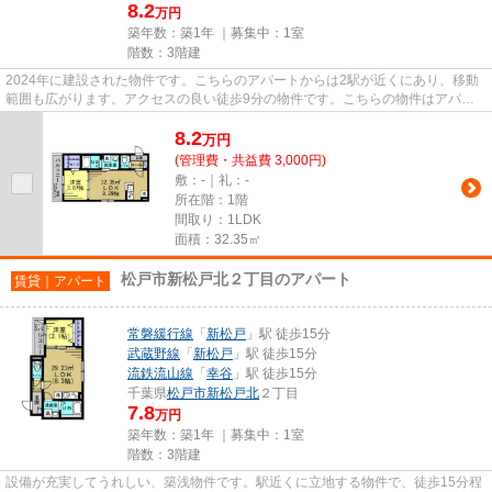
8.2
万円
築年数：築1年 ｜募集中：
1室
階数：3階建
2024年に建設された物件です。こちらのアパートからは2駅が近くにあり、移動
範囲も広がります。アクセスの良い徒歩9分の物件です。こちらの物件はアパー
トです。スタッフ一同、気持ち...
8.2
万
円
(管理費・共益費 3,000円)
敷：-｜礼：-
所在階：1階
間取り：1LDK
面積：32.35㎡
松戸市新松戸北２丁目のアパート
賃貸｜アパート
常磐緩行線
「
新松戸
」駅 徒歩15分
武蔵野線
「
新松戸
」駅 徒歩15分
流鉄流山線
「
幸谷
」駅 徒歩15分
千葉県
松戸市
新松戸北
２丁目
7.8
万円
築年数：築1年 ｜募集中：
1室
階数：3階建
設備が充実してうれしい、築浅物件です。駅近くに立地する物件で、徒歩15分程