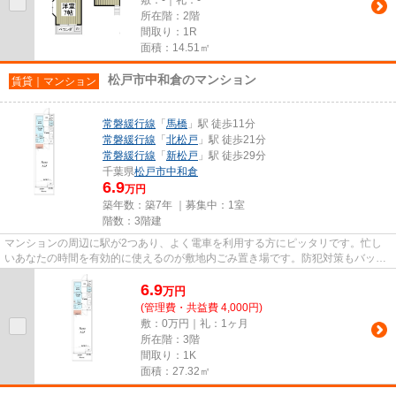
所在階：2階
間取り：1R
面積：14.51㎡
松戸市中和倉のマンション
賃貸｜マンション
常磐緩行線
「
馬橋
」駅 徒歩11分
常磐緩行線
「
北松戸
」駅 徒歩21分
常磐緩行線
「
新松戸
」駅 徒歩29分
千葉県
松戸市
中和倉
6.9
万円
築年数：築7年 ｜募集中：
1室
階数：3階建
マンションの周辺に駅が2つあり、よく電車を利用する方にピッタリです。忙し
いあなたの時間を有効的に使えるのが敷地内ごみ置き場です。防犯対策もバッチ
リなマンションタイプの物件で...
6.9
万
円
(管理費・共益費 4,000円)
敷：0万円｜礼：1ヶ月
所在階：3階
間取り：1K
面積：27.32㎡