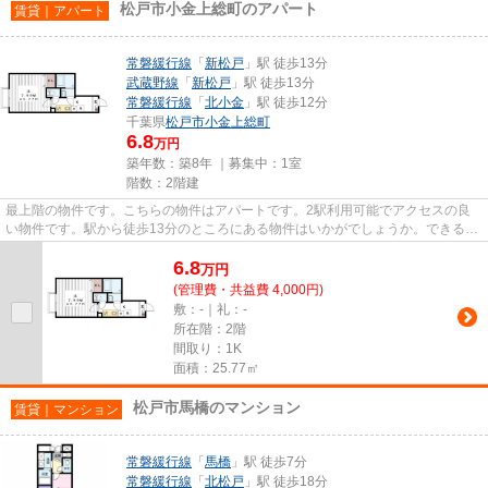
松戸市小金上総町のアパート
賃貸｜アパート
常磐緩行線
「
新松戸
」駅 徒歩13分
武蔵野線
「
新松戸
」駅 徒歩13分
常磐緩行線
「
北小金
」駅 徒歩12分
千葉県
松戸市
小金上総町
6.8
万円
築年数：築8年 ｜募集中：
1室
階数：2階建
最上階の物件です。こちらの物件はアパートです。2駅利用可能でアクセスの良
い物件です。駅から徒歩13分のところにある物件はいかがでしょうか。できるだ
け早めに不動産情報を集めたい...
6.8
万
円
(管理費・共益費 4,000円)
敷：-｜礼：-
所在階：2階
間取り：1K
面積：25.77㎡
松戸市馬橋のマンション
賃貸｜マンション
常磐緩行線
「
馬橋
」駅 徒歩7分
常磐緩行線
「
北松戸
」駅 徒歩18分