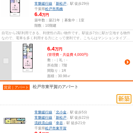
常磐緩行線
「
新松戸
」駅 徒歩29分
千葉県
松戸市
馬橋
6.4
万円
築年数：築21年 ｜募集中：
1室
階数：10階建
自宅から2駅利用できる、利便性の高い物件です。駅徒歩7分に駅が立地する物件
なので、電車を多く利用する方にとって便利です。こちらはマンションタイプに
なります。こちらはエレベー...
6.4
万
円
(管理費・共益費 4,000円)
敷：-｜礼：-
所在階：7階
間取り：1R
面積：30.98㎡
松戸市東平賀のアパート
賃貸｜アパート
常磐緩行線
「
北小金
」駅 徒歩5分
常磐緩行線
「
新松戸
」駅 徒歩22分
流鉄流山線
「
幸谷
」駅 徒歩21分
千葉県
松戸市
東平賀