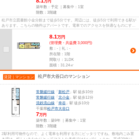
8.1
万円
築年数：予定 ｜募集中：
1室
階数：3階建
松戸市立図書館小金分館まで徒歩5分です。周辺には、徒歩5分で利用できる駅が
あります。こちらの物件はアパートです。電車でのアクセスを快適なものにす
る、2駅利用可能な物件です。当...
8.1
万
円
(管理費・共益費 3,000円)
敷：-｜礼：-
所在階：1階
間取り：1LDK
面積：31.24㎡
松戸市大谷口のマンション
賃貸｜マンション
常磐緩行線
「
新松戸
」駅 徒歩10分
常磐緩行線
「
北小金
」駅 徒歩12分
流鉄流山線
「
幸谷
」駅 徒歩10分
千葉県
松戸市
大谷口
7
万円
築年数：築9年 ｜募集中：
1室
階数：3階建
2駅利用可物件なので、よく電車を利用する方にピッタリですね。敷地内ごみ置
き場は、忙しいあなたにとってマストな条件ではないでしょうか。平成29年に建