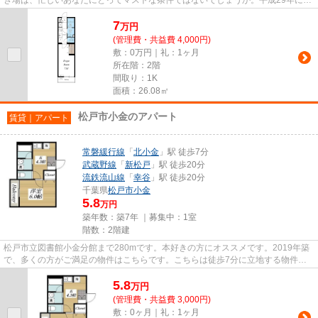
設された物件です。造りとデザ...
7
万
円
(管理費・共益費 4,000円)
敷：0万円｜礼：1ヶ月
所在階：2階
間取り：1K
面積：26.08㎡
松戸市小金のアパート
賃貸｜アパート
常磐緩行線
「
北小金
」駅 徒歩7分
武蔵野線
「
新松戸
」駅 徒歩20分
流鉄流山線
「
幸谷
」駅 徒歩20分
千葉県
松戸市
小金
5.8
万円
築年数：築7年 ｜募集中：
1室
階数：2階建
松戸市立図書館小金分館まで280mです。本好きの方にオススメです。2019年築
で、多くの方がご満足の物件はこちらです。こちらは徒歩7分に立地する物件で
す。2駅利用可能なアパートなの...
5.8
万
円
(管理費・共益費 3,000円)
敷：0ヶ月｜礼：1ヶ月