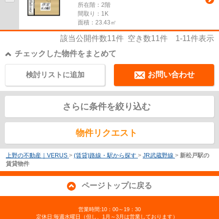
所在階：2階
間取り：1K
面積：23.43㎡
該当公開件数
11
件 空き数
11
件
1-11
件表示
チェックした物件をまとめて
検討リストに追加
お問い合わせ
さらに条件を絞り込む
物件リクエスト
上野の不動産｜VERUS
>
(賃貸)路線・駅から探す
>
JR武蔵野線
>
新松戸駅の
賃貸物件
ページトップに戻る
営業時間:10：00～19：30
定休日:毎週水曜日（但し、1月～3月は営業しております）