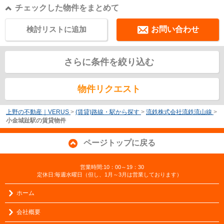
チェックした物件をまとめて
検討リストに追加
お問い合わせ
さらに条件を絞り込む
物件リクエスト
上野の不動産｜VERUS
>
(賃貸)路線・駅から探す
>
流鉄株式会社流鉄流山線
>
小金城趾駅の賃貸物件
ページトップに戻る
営業時間:10：00～19：30
定休日:毎週水曜日（但し、1月～3月は営業しております）
ホーム
会社概要