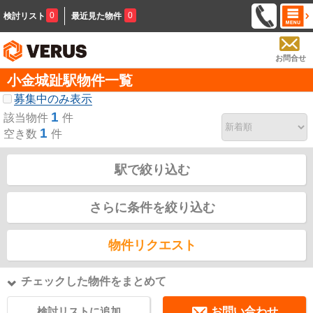
0
0
検討リスト
最近見た物件
お問合せ
小金城趾駅物件一覧
募集中のみ表示
1
該当物件
件
1
空き数
件
駅で絞り込む
さらに条件を絞り込む
物件リクエスト
チェックした物件をまとめて
検討リストに追加
お問い合わせ