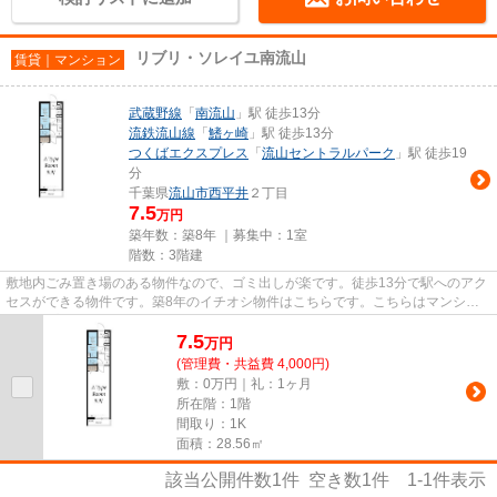
リブリ・ソレイユ南流山
賃貸｜マンション
武蔵野線
「
南流山
」駅 徒歩13分
流鉄流山線
「
鰭ヶ崎
」駅 徒歩13分
つくばエクスプレス
「
流山セントラルパーク
」駅 徒歩19
分
千葉県
流山市
西平井
２丁目
7.5
万円
築年数：築8年 ｜募集中：
1室
階数：3階建
敷地内ごみ置き場のある物件なので、ゴミ出しが楽です。徒歩13分で駅へのアク
セスができる物件です。築8年のイチオシ物件はこちらです。こちらはマンショ
ンタイプになります。VERUSに...
7.5
万
円
(管理費・共益費 4,000円)
敷：0万円｜礼：1ヶ月
所在階：1階
間取り：1K
面積：28.56㎡
該当公開件数
1
件 空き数
1
件
1-1
件表示