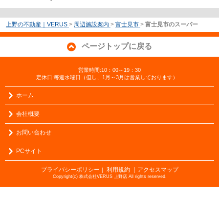
-
上野の不動産｜VERUS
>
周辺施設案内
>
富士見市
>
富士見市のスーパー
ページトップに戻る
営業時間:10：00～19：30
定休日:毎週水曜日（但し、1月～3月は営業しております）
ホーム
会社概要
お問い合わせ
PCサイト
プライバシーポリシー
利用規約
｜アクセスマップ
｜
Copyright(c) 株式会社VERUS 上野店 All rights reserved.