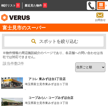
0
0
検討リスト
最近見た物件
お問合せ
富士見市のスーパー
スポットを絞り込む
※物件情報の周辺施設紹介のページであり、各店舗への問い合わせは当
社では対応できません。
該当件数
2
件
アコレ 東みずほ台1丁目店
埼玉県富士見市東みずほ台１丁目
-
コープみらい コープみずほ台店
埼玉県富士見市東みずほ台３丁目