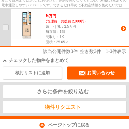
みどり薬局まで徒歩6分にあるので、体調が悪くなっても安心。周辺に2駅ありの
電車通勤しやすいアパートです。できるだけ早めに不動産情報を集めたい方は当
社スタッフまでご連絡くださ...
5
万
円
(管理費・共益費 2,000円)
敷：-｜礼：2.5万円
所在階：1階
間取り：1K
面積：25.65㎡
該当公開件数
3
件 空き数
3
件
1-3
件表示
チェックした物件をまとめて
検討リストに追加
お問い合わせ
さらに条件を絞り込む
物件リクエスト
ページトップに戻る