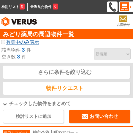
0
0
検討リスト
最近見た物件
お問合せ
みどり薬局の周辺物件一覧
募集中のみ表示
3
該当物件
件
3
空き数
件
さらに条件を絞り込む
物件リクエスト
チェックした物件をまとめて
検討リストに追加
お問い合わせ
柏市今谷上町のアパート
賃貸｜アパート