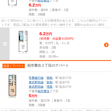
千葉県
柏市
豊住
１丁目
6.2
万円
築年数：築9年 ｜募集中：
1室
階数：2階建
歩いて385mのところに柏つくしが丘郵便局があります。こちらの物件はアパー
トです。周辺に2駅ありの電車通勤しやすい物件です。通勤やお出かけに便利
な、徒歩9分に駅のある物件です。...
6.2
万
円
(管理費・共益費 4,000円)
敷：0万円｜礼：1ヶ月
所在階：1階
間取り：1K
面積：26.08㎡
柏市豊住２丁目のアパート
賃貸｜アパート
常磐緩行線
「
南柏
」駅 徒歩17分
東武野田線
「
新柏
」駅 徒歩7分
東武野田線
「
増尾
」駅 徒歩27分
千葉県
柏市
豊住
２丁目
5
万円
築年数：築22年 ｜募集中：
1室
階数：2階建