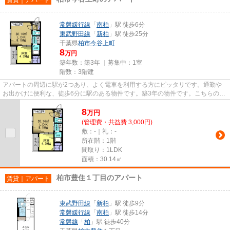
常磐緩行線
「
南柏
」駅 徒歩6分
東武野田線
「
新柏
」駅 徒歩25分
千葉県
柏市
今谷上町
8
万円
築年数：築3年 ｜募集中：
1室
階数：3階建
アパートの周辺に駅が2つあり、よく電車を利用する方にピッタリです。通勤や
お出かけに便利な、徒歩6分に駅のある物件です。築3年の物件です。こちらの物
件はアパートです。お客様のご...
8
万
円
(管理費・共益費 3,000円)
敷：-｜礼：-
所在階：1階
間取り：1LDK
面積：30.14㎡
柏市豊住１丁目のアパート
賃貸｜アパート
東武野田線
「
新柏
」駅 徒歩9分
常磐緩行線
「
南柏
」駅 徒歩14分
常磐線
「
柏
」駅 徒歩40分