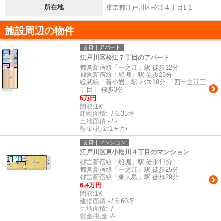
所在地
東京都江戸川区松江４丁目1-1
施設周辺の物件
賃貸｜アパート
江戸川区松江７丁目のアパート
都営新宿線「一之江」駅 徒歩12分
都営新宿線「船堀」駅 徒歩23分
総武線「新小岩」駅 バス19分 「西一之江三
丁目」 停歩3分
6万円
間取:
1K
建物面積:
- / 6.35坪
土地面積:
- / -
敷金/礼金:
1ヶ月/-
賃貸｜マンション
江戸川区東小松川４丁目のマンション
都営新宿線「船堀」駅 徒歩11分
都営新宿線「一之江」駅 徒歩25分
都営新宿線「東大島」駅 徒歩29分
6.4万円
間取:
1K
建物面積:
- / 6.60坪
土地面積:
- / -
敷金/礼金:
-/-