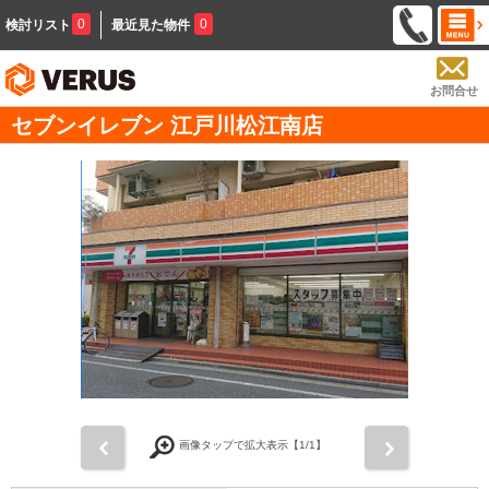
0
0
検討リスト
最近見た物件
お問合せ
セブンイレブン 江戸川松江南店
前
次
画像タップで拡大表示【
1
/1】