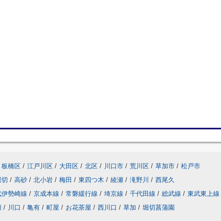
板橋区
/
江戸川区
/
大田区
/
北区
/
川口市
/
荒川区
/
草加市
/
松戸市
堀切
/
高砂
/
北小岩
/
梅田
/
東四つ木
/
綾瀬
/
滝野川
/
西尾久
武伊勢崎線
/
京成本線
/
常磐緩行線
/
埼京線
/
千代田線
/
総武線
/
東武東上線
瀬
/
川口
/
亀有
/
町屋
/
お花茶屋
/
西川口
/
草加
/
堀切菖蒲園