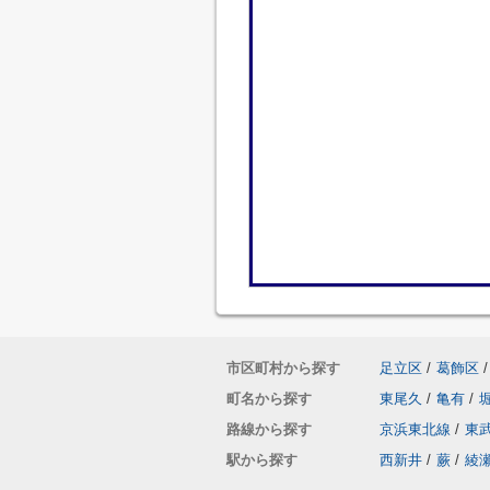
市区町村から探す
足立区
/
葛飾区
/
町名から探す
東尾久
/
亀有
/
路線から探す
京浜東北線
/
東
駅から探す
西新井
/
蕨
/
綾