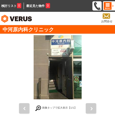
0
0
検討リスト
最近見た物件
お問合せ
中河原内科クリニック
前
次
画像タップで拡大表示【
1
/1】