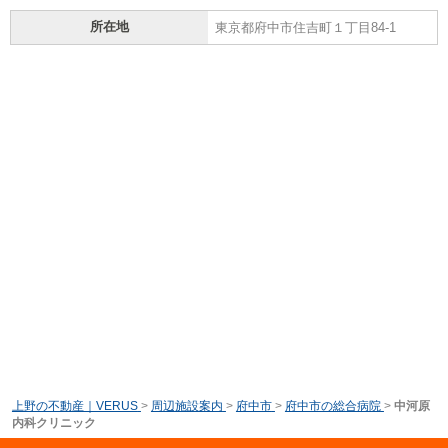
所在地
東京都府中市住吉町１丁目84-1
上野の不動産｜VERUS
>
周辺施設案内
>
府中市
>
府中市の総合病院
>
中河原
内科クリニック