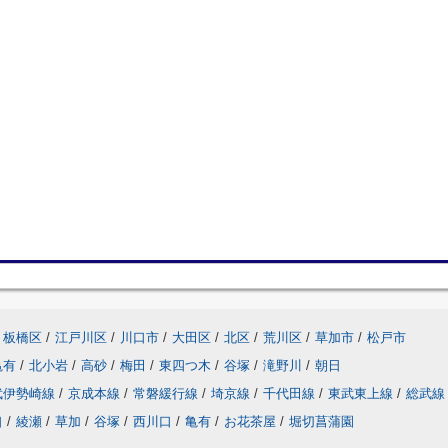
板橋区
/
江戸川区
/
川口市
/
大田区
/
北区
/
荒川区
/
草加市
/
松戸市
亀有
/
北小岩
/
高砂
/
梅田
/
東四つ木
/
谷塚
/
滝野川
/
朝日
武伊勢崎線
/
京成本線
/
常磐緩行線
/
埼京線
/
千代田線
/
東武東上線
/
総武線
口
/
綾瀬
/
草加
/
谷塚
/
西川口
/
亀有
/
お花茶屋
/
堀切菖蒲園