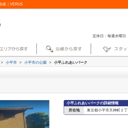
産｜VERUS
定休日：毎週水曜日
>
小平市
>
小平市の公園
>
小平ふれあいパーク
小平ふれあいパークの詳細情報
所在地
東京都小平市天神町２丁目