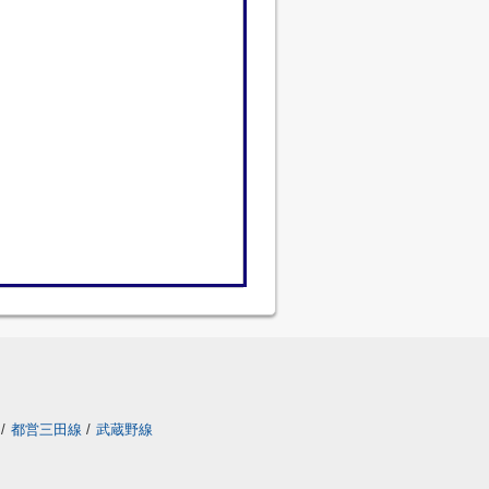
/
都営三田線
/
武蔵野線