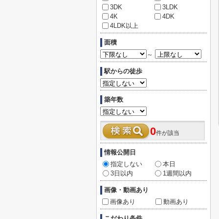
3DK
3LDK
4K
4DK
4LDK以上
面積
～
駅からの徒歩
築年数
0
件が該当
情報公開日
指定しない
本日
3日以内
1週間以内
画像・動画あり
画像あり
動画あり
こだわり条件