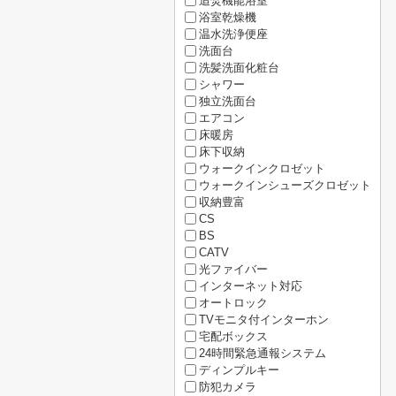
追焚機能浴室
浴室乾燥機
温水洗浄便座
洗面台
洗髪洗面化粧台
シャワー
独立洗面台
エアコン
床暖房
床下収納
ウォークインクロゼット
ウォークインシューズクロゼット
収納豊富
CS
BS
CATV
光ファイバー
インターネット対応
オートロック
TVモニタ付インターホン
宅配ボックス
24時間緊急通報システム
ディンプルキー
防犯カメラ