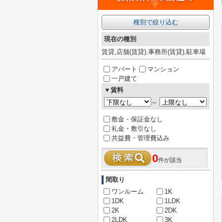
種別で絞り込む
現在の種別
賃貸,店舗(賃貸),事務所(賃貸),駐車場
アパート
マンション
一戸建て
▼賃料
～
敷金・保証金なし
礼金・敷引なし
共益費・管理費込み
0
件が該当
間取り
ワンルーム
1K
1DK
1LDK
2K
2DK
2LDK
3K