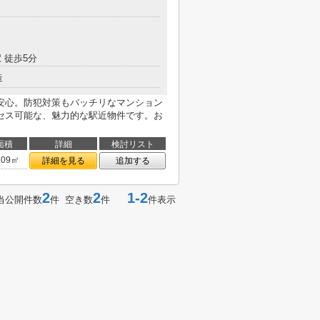
 徒歩5分
造
安心。防犯対策もバッチリなマンション
セス可能な、魅力的な駅近物件です。お
面積
詳細
検討リスト
.09㎡
詳細を見る
追加する
2
2
1-2
当公開件数
件 空き数
件
件表示