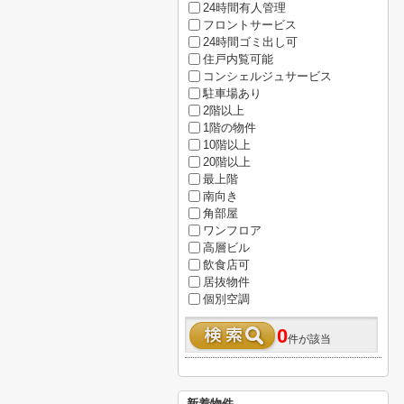
24時間有人管理
フロントサービス
24時間ゴミ出し可
住戸内覧可能
コンシェルジュサービス
駐車場あり
2階以上
1階の物件
10階以上
20階以上
最上階
南向き
角部屋
ワンフロア
高層ビル
飲食店可
居抜物件
個別空調
0
件が該当
新着物件