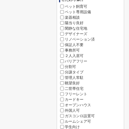
ペット飼育可
ペット専用設備
楽器相談
陽当り良好
閑静な住宅地
デザイナーズ
リノベーション済
保証人不要
事務所可
２人入居可
バリアフリー
分割可
分譲タイプ
管理人常駐
眺望良好
二世帯住宅
フリーレント
カードキー
オープンハウス
外国人可
ガスコンロ設置可
ルームシェア可
学生向け