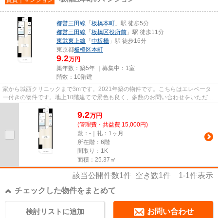
都営三田線
「
板橋本町
」駅 徒歩5分
都営三田線
「
板橋区役所前
」駅 徒歩11分
東武東上線
「
中板橋
」駅 徒歩16分
東京都
板橋区
本町
9.2
万円
築年数：築5年 ｜募集中：
1室
階数：10階建
家から城西クリニックまで3mです。2021年築の物件です。こちらはエレベータ
ー付きの物件です。地上10階建てで景色も良く、多数のお問い合わせをいただい
ております。できるだけ早めに...
9.2
万
円
(管理費・共益費 15,000円)
敷：-｜礼：1ヶ月
所在階：6階
間取り：1K
面積：25.37㎡
該当公開件数
1
件 空き数
1
件
1-1
件表示
チェックした物件をまとめて
検討リストに追加
お問い合わせ