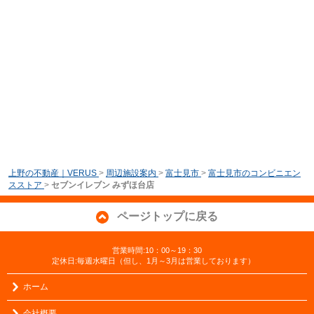
上野の不動産｜VERUS
>
周辺施設案内
>
富士見市
>
富士見市のコンビニエン
スストア
>
セブンイレブン みずほ台店
ページトップに戻る
営業時間:10：00～19：30
定休日:毎週水曜日（但し、1月～3月は営業しております）
ホーム
会社概要