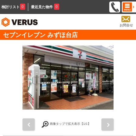
0
0
検討リスト
最近見た物件
お問合せ
セブンイレブン みずほ台店
前
次
画像タップで拡大表示【
1
/1】