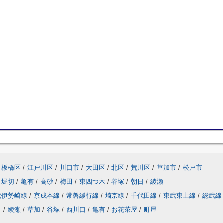
板橋区
/
江戸川区
/
川口市
/
大田区
/
北区
/
荒川区
/
草加市
/
松戸市
堀切
/
亀有
/
高砂
/
梅田
/
東四つ木
/
谷塚
/
朝日
/
綾瀬
武伊勢崎線
/
京成本線
/
常磐緩行線
/
埼京線
/
千代田線
/
東武東上線
/
総武線
口
/
綾瀬
/
草加
/
谷塚
/
西川口
/
亀有
/
お花茶屋
/
町屋