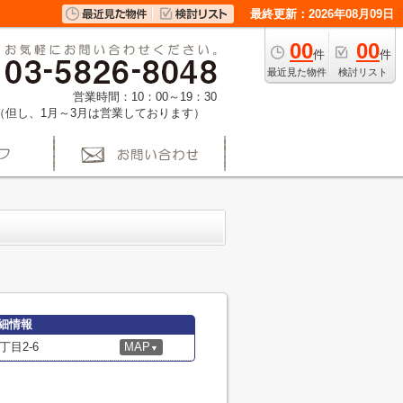
最終更新：2026年08月09日
00
00
件
件
最近見た物件
検討リスト
営業時間：10：00～19：30
（但し、1月～3月は営業しております）
細情報
目2-6
MAP
▼