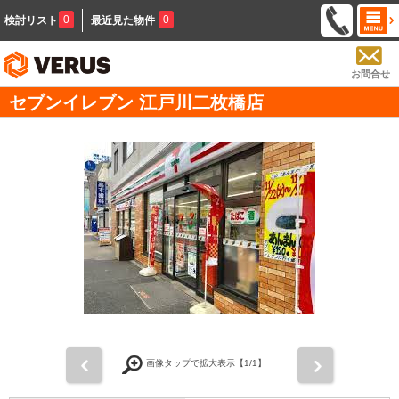
0
0
検討リスト
最近見た物件
お問合せ
セブンイレブン 江戸川二枚橋店
前
次
画像タップで拡大表示【
1
/1】