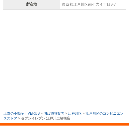
所在地
東京都江戸川区南小岩４丁目9-7
上野の不動産｜VERUS
>
周辺施設案内
>
江戸川区
>
江戸川区のコンビニエン
スストア
>
セブンイレブン 江戸川二枚橋店