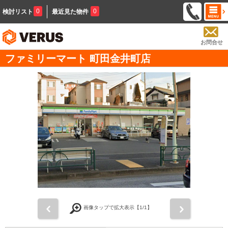
0
0
検討リスト
最近見た物件
お問合せ
ファミリーマート 町田金井町店
前
次
画像タップで拡大表示【
1
/1】