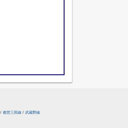
/
都営三田線
/
武蔵野線