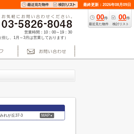
最終更新：2026年08月09日
00
00
件
件
最近見た物件
検討リスト
営業時間：10：00～19：30
（但し、1月～3月は営業しております）
れが丘37-3
MAP
▼