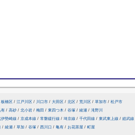
板橋区
/
江戸川区
/
川口市
/
大田区
/
北区
/
荒川区
/
草加市
/
松戸市
亀有
/
高砂
/
北小岩
/
梅田
/
東四つ木
/
谷塚
/
綾瀬
/
滝野川
武伊勢崎線
/
京成本線
/
常磐緩行線
/
埼京線
/
千代田線
/
東武東上線
/
総武線
口
/
綾瀬
/
草加
/
谷塚
/
西川口
/
亀有
/
お花茶屋
/
町屋