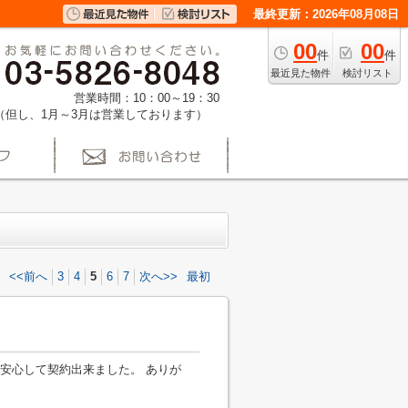
最終更新：2026年08月08日
00
00
件
件
最近見た物件
検討リスト
営業時間：10：00～19：30
（但し、1月～3月は営業しております）
<<前へ
3
4
5
6
7
次へ>>
最初
安心して契約出来ました。 ありが