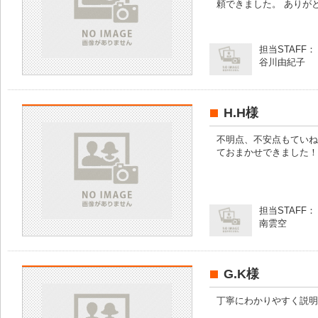
頼できました。 ありが
担当STAFF：
谷川由紀子
H.H様
不明点、不安点もていね
ておまかせできました！
担当STAFF：
南雲空
G.K様
丁寧にわかりやすく説明