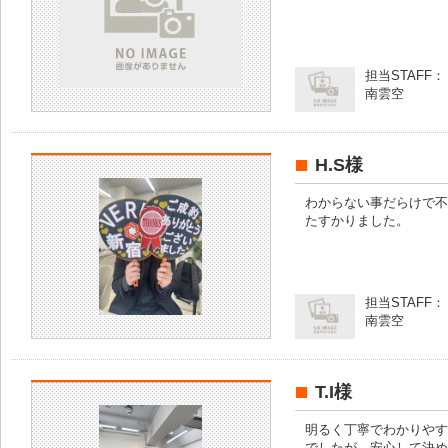
担当STAFF：
南雲空
H.S様
わからない事だらけで不
たすかりました。
担当STAFF：
南雲空
T.I様
明るく丁寧でわかりやす
でしたが、安心して決め