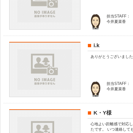
担当STAFF：
今井夏菜香
i.k
ありがとうございました
担当STAFF：
今井夏菜香
K・Y様
心地よい距離感で対応し
たです。 いつ連絡して