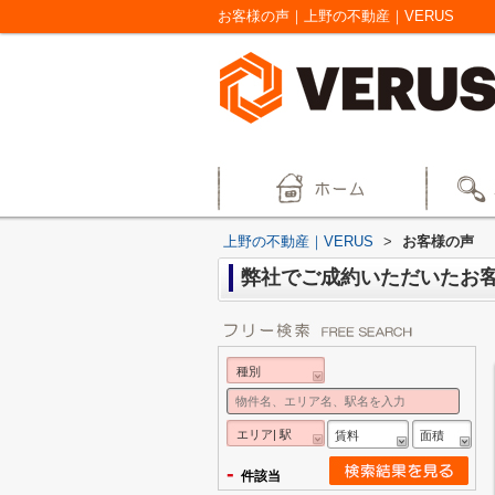
お客様の声｜上野の不動産｜VERUS
上野の不動産｜VERUS
>
お客様の声
弊社でご成約いただいたお
種別
エリア| 駅
賃料
面積
-
件該当