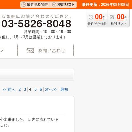
最終更新：2026年08月08日
00
00
件
件
最近見た物件
検討リスト
営業時間：10：00～19：30
（但し、1月～3月は営業しております）
<<前へ
2
3
4
5
6
次へ>>
最初
心出来ました。 店内に流れている
した。