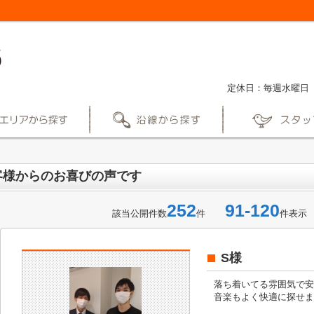
定休日：毎週水曜日
客様からのお喜びの声です
252
91-120
該当公開件数
件
件表示
S様
落ち着いてる雰囲気で安
音楽もよく快適に探せま