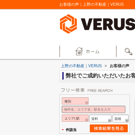
お客様の声｜上野の不動産｜VERUS
上野の不動産｜VERUS
>
お客様の声
弊社でご成約いただいたお
種別
エリア| 駅
賃料
面積
-
件該当