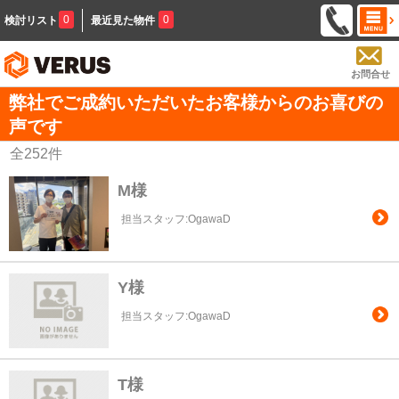
0
0
検討リスト
最近見た物件
お問合せ
弊社でご成約いただいたお客様からのお喜びの
声です
全
252
件
M様
担当スタッフ:OgawaD
Y様
担当スタッフ:OgawaD
T様