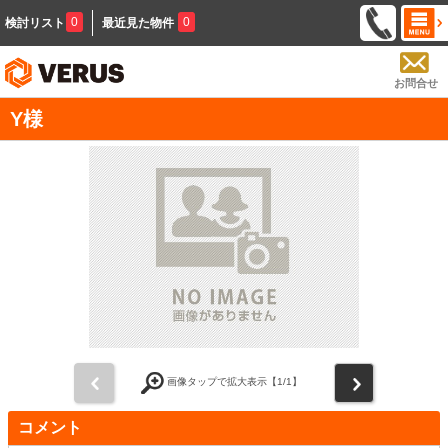
0
0
検討リスト
最近見た物件
お問合せ
Y様
前
次
画像タップで拡大表示【
1
/1】
コメント