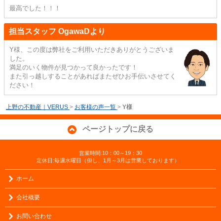
最高でした！！！
担当スタッフ OgawaDより
Y様、この度は弊社をご利用いただきありがとうございま
した。
満足のいく物件が見つかって良かったです！
また引っ越しすることがあればまたぜひお手伝いさせてく
ださい！
上野の不動産｜VERUS
>
お客様の声一覧
>
Y様
ページトップに戻る
営業時間:10：00～19：30
定休日:毎週水曜日（但し、1月～3月は営業しております）
ホーム
会社概要
お問い合わせ