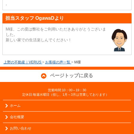
-
担当スタッフ OgawaDより
M様、この度は弊社をご利用いただきありがとうございま
した。
新しい家での生活楽しんでください！
上野の不動産｜VERUS
>
お客様の声一覧
>
M様
ページトップに戻る
営業時間:10：00～19：30
定休日:毎週水曜日（但し、1月～3月は営業しております）
ホーム
会社概要
お問い合わせ