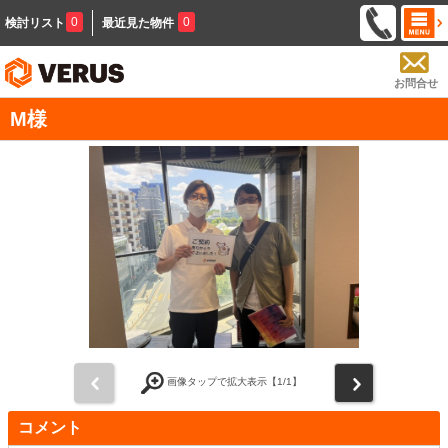
0
0
検討リスト
最近見た物件
お問合せ
M様
前
次
画像タップで拡大表示【
1
/1】
コメント