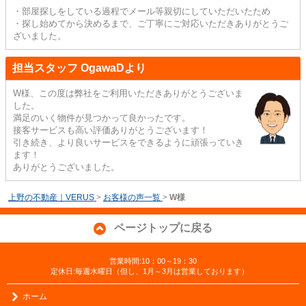
・部屋探しをしている過程でメール等親切にしていただいたため
・探し始めてから決めるまで、ご丁寧にご対応いただきありがとうご
ざいました。
担当スタッフ OgawaDより
W様、この度は弊社をご利用いただきありがとうございま
した。
満足のいく物件が見つかって良かったです。
接客サービスも高い評価ありがとうございます！
引き続き、より良いサービスをできるように頑張っていき
ます！
ありがとうございました。
上野の不動産｜VERUS
>
お客様の声一覧
>
W様
ページトップに戻る
営業時間:10：00～19：30
定休日:毎週水曜日（但し、1月～3月は営業しております）
ホーム