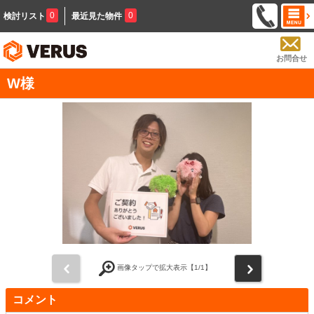
0
0
検討リスト
最近見た物件
お問合せ
W様
前
次
画像タップで拡大表示【
1
/1】
コメント