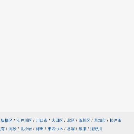
板橋区
/
江戸川区
/
川口市
/
大田区
/
北区
/
荒川区
/
草加市
/
松戸市
亀有
/
高砂
/
北小岩
/
梅田
/
東四つ木
/
谷塚
/
綾瀬
/
滝野川