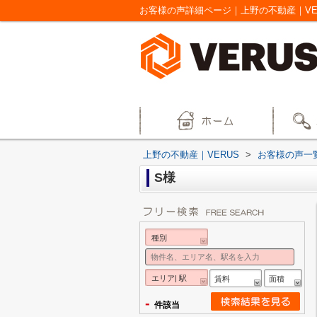
お客様の声詳細ページ｜上野の不動産｜VE
上野の不動産｜VERUS
>
お客様の声一
S様
種別
エリア| 駅
賃料
面積
-
件該当