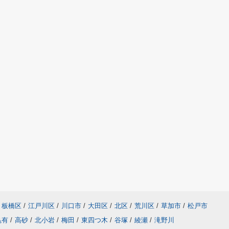
板橋区
/
江戸川区
/
川口市
/
大田区
/
北区
/
荒川区
/
草加市
/
松戸市
亀有
/
高砂
/
北小岩
/
梅田
/
東四つ木
/
谷塚
/
綾瀬
/
滝野川