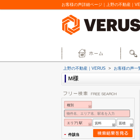
お客様の声詳細ページ｜上野の不動産｜VE
上野の不動産｜VERUS
>
お客様の声一
M様
種別
エリア| 駅
賃料
面積
-
件該当