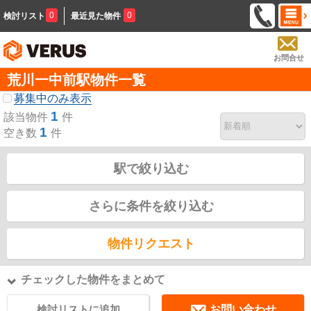
0
0
検討リスト
最近見た物件
お問合せ
荒川一中前駅物件一覧
募集中のみ表示
1
該当物件
件
1
空き数
件
駅で絞り込む
さらに条件を絞り込む
物件リクエスト
チェックした物件をまとめて
検討リストに追加
お問い合わせ