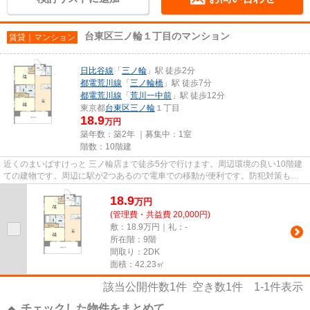
台東区三ノ輪１丁目のマンション
賃貸｜マンション
日比谷線
「
三ノ輪
」駅 徒歩2分
都電荒川線
「
三ノ輪橋
」駅 徒歩7分
都電荒川線
「
荒川一中前
」駅 徒歩12分
東京都
台東区
三ノ輪
１丁目
18.9
万円
築年数：築2年 ｜募集中：
1室
階数：10階建
近くのまいばすけっと 三ノ輪店まで徒歩5分で行けます。周辺環境の良い10階建
ての建物です。周辺に駅が2つあるので電車での移動が便利です。防犯対策もバ
ッチリなマンションタイプの物...
18.9
万
円
(管理費・共益費 20,000円)
敷：18.9万円｜礼：-
所在階：9階
間取り：2DK
面積：42.23㎡
該当公開件数
1
件 空き数
1
件
1-1
件表示
チェックした物件をまとめて