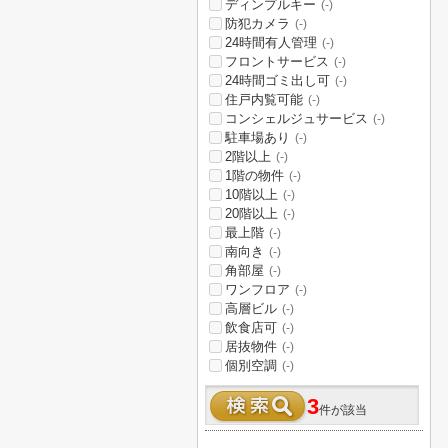
ディンプルキー
(-)
防犯カメラ
(-)
24時間有人管理
(-)
フロントサービス
(-)
24時間ゴミ出し可
(-)
住戸内覧可能
(-)
コンシェルジュサービス
(-)
駐車場あり
(-)
2階以上
(-)
1階の物件
(-)
10階以上
(-)
20階以上
(-)
最上階
(-)
南向き
(-)
角部屋
(-)
ワンフロア
(-)
高層ビル
(-)
飲食店可
(-)
居抜物件
(-)
個別空調
(-)
3
件が該当