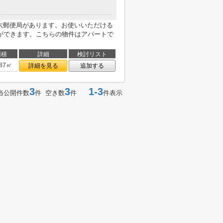
岩六郵便局があります。お使いいただける
ができます。こちらの物件はアパートで
面積
詳細
検討リスト
.87㎡
詳細を見る
追加する
3
3
1-3
当公開件数
件 空き数
件
件表示