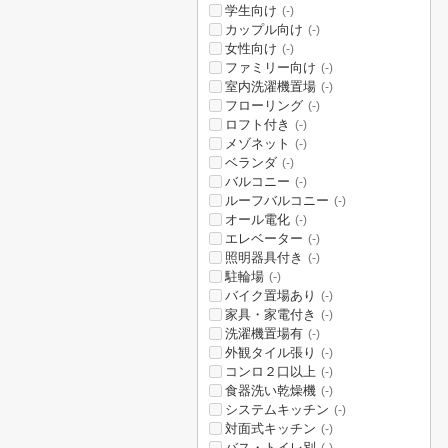
学生向け
(-)
カップル向け
(-)
女性向け
(-)
ファミリー向け
(-)
室内洗濯機置場
(-)
フローリング
(-)
ロフト付き
(-)
メゾネット
(-)
ベランダ
(-)
バルコニー
(-)
ルーフバルコニー
(-)
オール電化
(-)
エレベーター
(-)
照明器具付き
(-)
駐輪場
(-)
バイク置場あり
(-)
家具・家電付き
(-)
洗濯機置場有
(-)
外観タイル張り
(-)
コンロ２口以上
(-)
食器洗い乾燥機
(-)
システムキッチン
(-)
対面式キッチン
(-)
バス・トイレ別