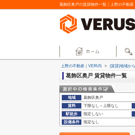
葛飾区奥戸の賃貸物件一覧｜上野の不動産｜
上野の不動産｜VERUS
>
(賃貸)地域か
葛飾区奥戸 賃貸物件一覧
地域
葛飾区奥戸
賃料
下限なし～上限なし
駅徒歩
指定しない
設備条件
指定なし