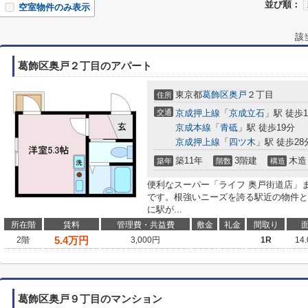
並び順：
空室物件のみ表示
該
葛飾区奥戸２丁目のアパート
東京都
葛飾区
奥戸
２丁目
住所
交通
京成押上線
「
京成立石
」駅 徒歩1
京成本線
「
青砥
」駅 徒歩19分
京成押上線
「
四ツ木
」駅 徒歩28
築11年
3階建
木造
築年
階数
構造
便利なスーパー「ライフ 奥戸街道店」ま
です。根強いニーズを誇る駅近の物件と
に駅が...
所在階
賃料
管理費・共益費
敷金
礼金
間取り
5.4
万円
2階
3,000円
1R
14
葛飾区奥戸９丁目のマンション