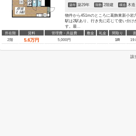
築29年
2階建
木造
築年
階数
構造
物件から451mのところに葛飾東新小
駅は2駅あり、行き先に応じて使い分け
す。最...
所在階
賃料
管理費・共益費
敷金
礼金
間取り
5.6
万円
2階
5,000円
1R
19
該