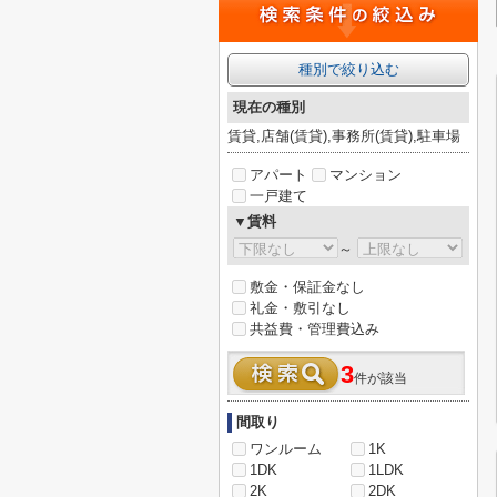
種別で絞り込む
現在の種別
賃貸,店舗(賃貸),事務所(賃貸),駐車場
アパート
マンション
一戸建て
▼賃料
～
敷金・保証金なし
礼金・敷引なし
共益費・管理費込み
3
件が該当
間取り
ワンルーム
1K
1DK
1LDK
2K
2DK