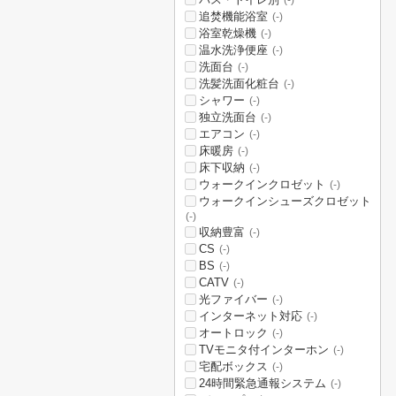
(-)
追焚機能浴室
(-)
浴室乾燥機
(-)
温水洗浄便座
(-)
洗面台
(-)
洗髪洗面化粧台
(-)
シャワー
(-)
独立洗面台
(-)
エアコン
(-)
床暖房
(-)
床下収納
(-)
ウォークインクロゼット
(-)
ウォークインシューズクロゼット
(-)
収納豊富
(-)
CS
(-)
BS
(-)
CATV
(-)
光ファイバー
(-)
インターネット対応
(-)
オートロック
(-)
TVモニタ付インターホン
(-)
宅配ボックス
(-)
24時間緊急通報システム
(-)