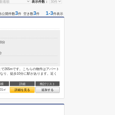
表示件数：
3
3
1-3
当公開件数
件 空き数
件
件表示
0分
分
で265mです。こちらの物件はアパート
なり、徒歩10分に駅があります。近く
面積
詳細
検討リスト
.01㎡
詳細を見る
追加する