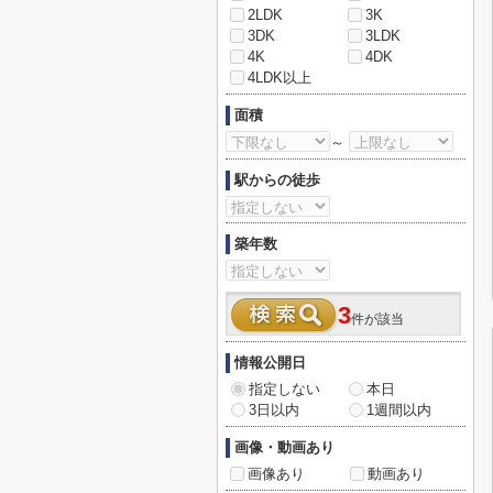
2LDK
3K
3DK
3LDK
4K
4DK
4LDK以上
面積
～
駅からの徒歩
築年数
3
件が該当
情報公開日
指定しない
本日
3日以内
1週間以内
画像・動画あり
画像あり
動画あり