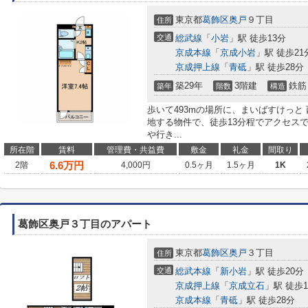
東京都
葛飾区
奥戸
９丁目
住所
交通
総武線
「
小岩
」駅 徒歩13分
京成本線
「
京成小岩
」駅 徒歩21
京成押上線
「
青砥
」駅 徒歩28分
築29年
3階建
鉄筋
築年
階数
構造
歩いて493mの場所に、まいばすけっと
地する物件で、徒歩13分程でアクセス
や行き...
所在階
賃料
管理費・共益費
敷金
礼金
間取り
6.6
万円
2階
4,000円
0.5ヶ月
1.5ヶ月
1K
葛飾区奥戸３丁目のアパート
東京都
葛飾区
奥戸
３丁目
住所
交通
総武本線
「
新小岩
」駅 徒歩20分
京成押上線
「
京成立石
」駅 徒歩1
京成本線
「
青砥
」駅 徒歩28分