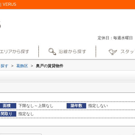
VERUS
定休日：毎週水曜日
ら探す
>
葛飾区
>
奥戸の賃貸物件
面積
下限なし～上限なし
築年数
指定しない
間取り
指定なし