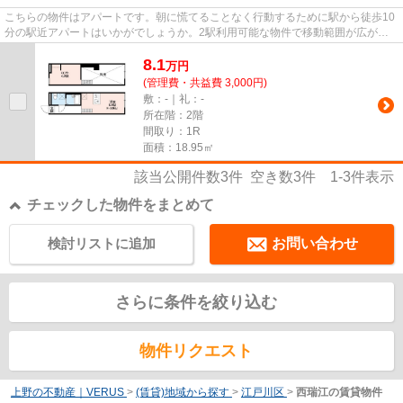
こちらの物件はアパートです。朝に慌てることなく行動するために駅から徒歩10
分の駅近アパートはいかがでしょうか。2駅利用可能な物件で移動範囲が広がり
ます。平成29年築の物件です。...
8.1
万
円
(管理費・共益費 3,000円)
敷：-｜礼：-
所在階：2階
間取り：1R
面積：18.95㎡
該当公開件数
3
件 空き数
3
件
1-3
件表示
チェックした物件をまとめて
検討リストに追加
お問い合わせ
さらに条件を絞り込む
物件リクエスト
上野の不動産｜VERUS
>
(賃貸)地域から探す
>
江戸川区
>
西瑞江の賃貸物件