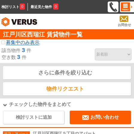
0
0
検討リスト
最近見た物件
お問合せ
江戸川区西瑞江 賃貸物件一覧
募集中のみ表示
3
該当物件
件
3
空き数
件
さらに条件を絞り込む
物件リクエスト
チェックした物件をまとめて
検討リストに追加
お問い合わせ
江戸川区西瑞江５丁目のアパート
賃貸｜アパート