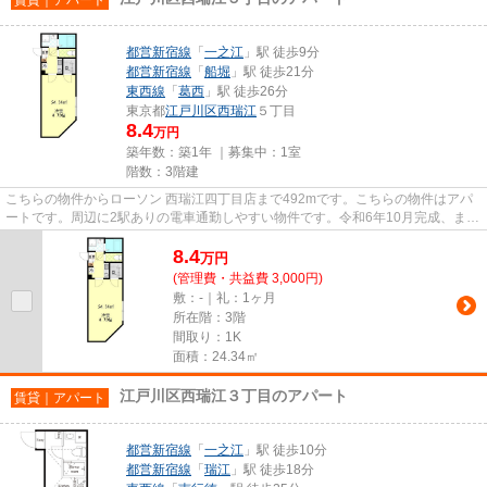
都営新宿線
「
一之江
」駅 徒歩9分
都営新宿線
「
船堀
」駅 徒歩21分
東西線
「
葛西
」駅 徒歩26分
東京都
江戸川区
西瑞江
５丁目
8.4
万円
築年数：築1年 ｜募集中：
1室
階数：3階建
こちらの物件からローソン 西瑞江四丁目店まで492mです。こちらの物件はアパ
ートです。周辺に2駅ありの電車通勤しやすい物件です。令和6年10月完成、まだ
まだ新しい築浅物件。賃貸情報...
8.4
万
円
(管理費・共益費 3,000円)
敷：-｜礼：1ヶ月
所在階：3階
間取り：1K
面積：24.34㎡
江戸川区西瑞江３丁目のアパート
賃貸｜アパート
都営新宿線
「
一之江
」駅 徒歩10分
都営新宿線
「
瑞江
」駅 徒歩18分