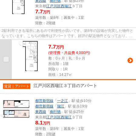
東西線
「
南行徳
」駅 徒歩25分
東京都
江戸川区
西瑞江
３丁目
7.7
万円
築年数：築8年 ｜募集中：
1室
階数：2階建
2駅利用できる場所にあるので利便性が高いです。築8年の設備が充実した物件と
なっています。こちらの物件はアパートです。好評の駅近物件となっており、駅
より徒歩10分に立地していま...
7.7
万
円
(管理費・共益費 4,000円)
敷：0ヶ月｜礼：0ヶ月
所在階：1階
間取り：1R
面積：14.27㎡
江戸川区西瑞江３丁目のアパート
賃貸｜アパート
都営新宿線
「
一之江
」駅 徒歩10分
都営新宿線
「
瑞江
」駅 徒歩19分
東西線
「
南行徳
」駅 徒歩25分
東京都
江戸川区
西瑞江
３丁目
8.1
万円
築年数：築8年 ｜募集中：
1室
階数：2階建