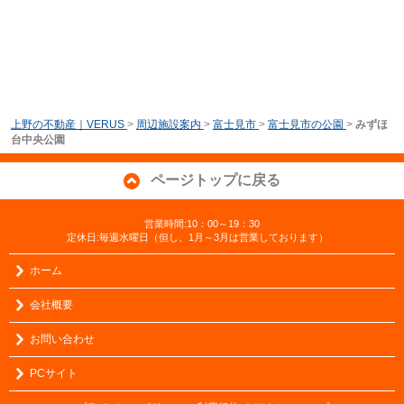
上野の不動産｜VERUS
>
周辺施設案内
>
富士見市
>
富士見市の公園
>
みずほ
台中央公園
ページトップに戻る
営業時間:10：00～19：30
定休日:毎週水曜日（但し、1月～3月は営業しております）
ホーム
会社概要
お問い合わせ
PCサイト