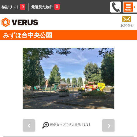
0
0
検討リスト
最近見た物件
お問合せ
みずほ台中央公園
前
次
画像タップで拡大表示【
1
/1】