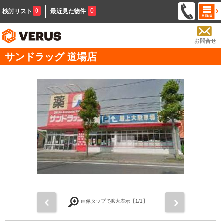
0
0
検討リスト
最近見た物件
お問合せ
サンドラッグ 道場店
前
次
画像タップで拡大表示【
1
/1】