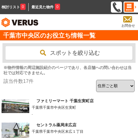
0
0
検討リスト
最近見た物件
お問合せ
千葉市中央区のお役立ち情報一覧
スポットを絞り込む
※物件情報の周辺施設紹介のページであり、各店舗への問い合わせは当
社では対応できません。
該当件数
17
件
ファミリーマート 千葉生実町店
千葉県千葉市中央区生実町
-
セントラル薬局末広店
千葉県千葉市中央区末広１丁目