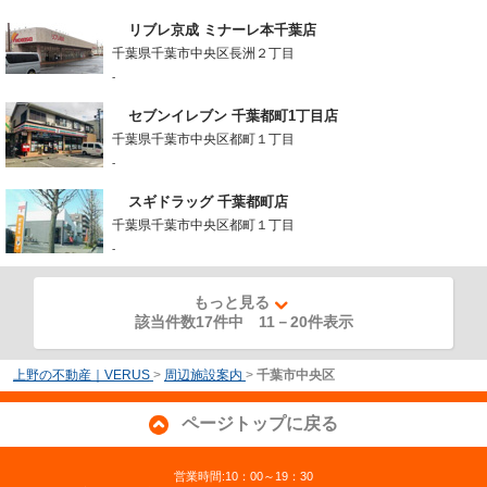
リブレ京成 ミナーレ本千葉店
千葉県千葉市中央区長洲２丁目
-
セブンイレブン 千葉都町1丁目店
千葉県千葉市中央区都町１丁目
-
スギドラッグ 千葉都町店
千葉県千葉市中央区都町１丁目
-
もっと見る
該当件数17件中
11
－
20
件表示
上野の不動産｜VERUS
>
周辺施設案内
>
千葉市中央区
ページトップに戻る
営業時間:10：00～19：30