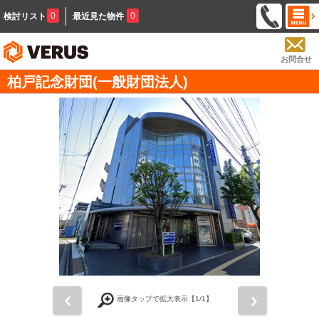
0
0
検討リスト
最近見た物件
お問合せ
柏戸記念財団(一般財団法人)
前
次
画像タップで拡大表示【
1
/1】