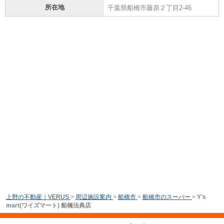
所在地
千葉県船橋市藤原２丁目2-46
上野の不動産｜VERUS
>
周辺施設案内
>
船橋市
>
船橋市のスーパー
>
Y's
mart(ワイズマート) 船橋法典店