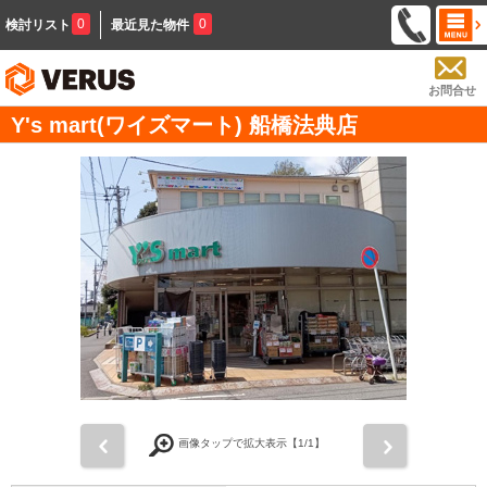
0
0
検討リスト
最近見た物件
お問合せ
Y's mart(ワイズマート) 船橋法典店
前
次
画像タップで拡大表示【
1
/1】