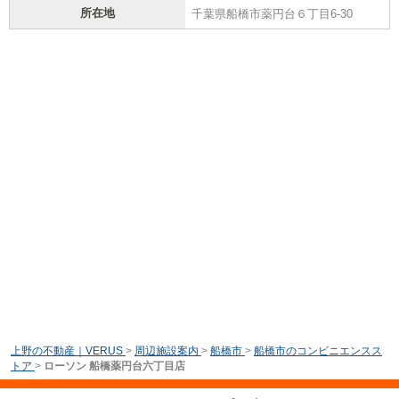
所在地
千葉県船橋市薬円台６丁目6-30
上野の不動産｜VERUS
>
周辺施設案内
>
船橋市
>
船橋市のコンビニエンスス
トア
>
ローソン 船橋薬円台六丁目店