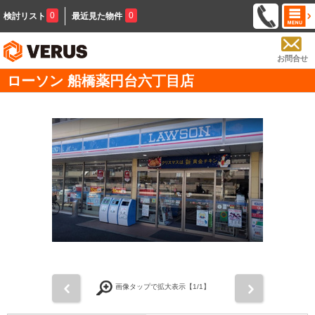
0
0
検討リスト
最近見た物件
お問合せ
ローソン 船橋薬円台六丁目店
前
次
画像タップで拡大表示【
1
/1】