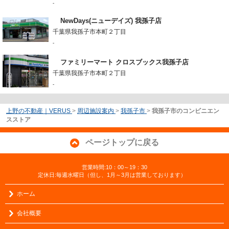
-
NewDays(ニューデイズ) 我孫子店
千葉県我孫子市本町２丁目
-
ファミリーマート クロスブックス我孫子店
千葉県我孫子市本町２丁目
-
上野の不動産｜VERUS
>
周辺施設案内
>
我孫子市
>
我孫子市のコンビニエン
スストア
ページトップに戻る
営業時間:10：00～19：30
定休日:毎週水曜日（但し、1月～3月は営業しております）
ホーム
会社概要