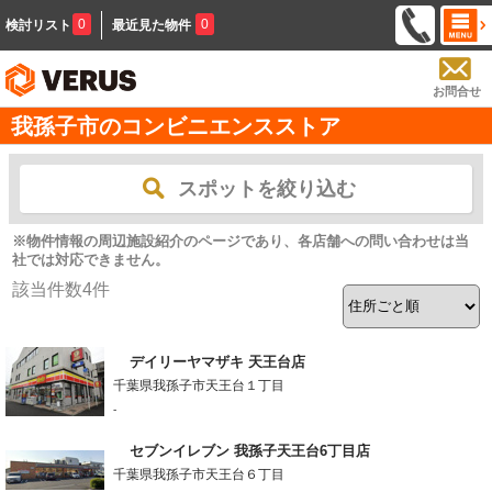
0
0
検討リスト
最近見た物件
お問合せ
我孫子市のコンビニエンスストア
スポットを絞り込む
※物件情報の周辺施設紹介のページであり、各店舗への問い合わせは当
社では対応できません。
該当件数
4
件
デイリーヤマザキ 天王台店
千葉県我孫子市天王台１丁目
-
セブンイレブン 我孫子天王台6丁目店
千葉県我孫子市天王台６丁目