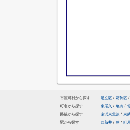
市区町村から探す
足立区
/
葛飾区
/
町名から探す
東尾久
/
亀有
/
路線から探す
京浜東北線
/
東
駅から探す
西新井
/
蕨
/
町