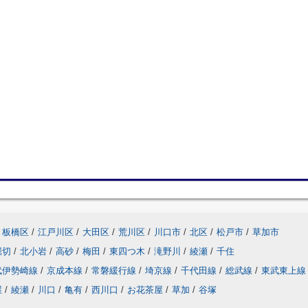
板橋区
/
江戸川区
/
大田区
/
荒川区
/
川口市
/
北区
/
松戸市
/
草加市
堀切
/
北小岩
/
高砂
/
梅田
/
東四つ木
/
滝野川
/
綾瀬
/
千住
武伊勢崎線
/
京成本線
/
常磐緩行線
/
埼京線
/
千代田線
/
総武線
/
東武東上線
屋
/
綾瀬
/
川口
/
亀有
/
西川口
/
お花茶屋
/
草加
/
谷塚