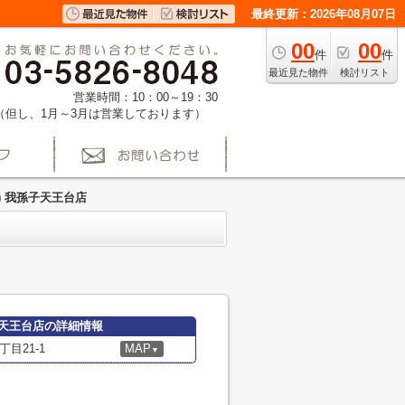
最終更新：2026年08月07日
00
00
件
件
最近見た物件
検討リスト
営業時間：10：00～19：30
（但し、1月～3月は営業しております）
) 我孫子天王台店
子天王台店の詳細情報
目21-1
MAP
▼