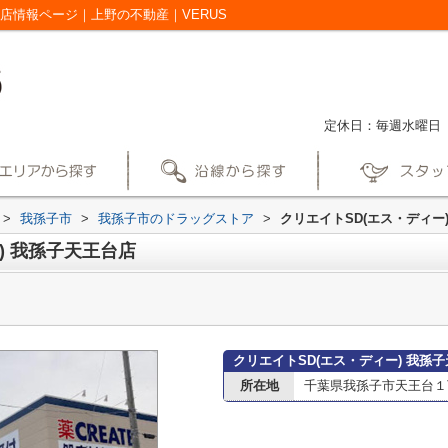
台店情報ページ｜上野の不動産｜VERUS
定休日：毎週水曜日
>
我孫子市
>
我孫子市のドラッグストア
>
クリエイトSD(エス・ディー
) 我孫子天王台店
クリエイトSD(エス・ディー) 我孫
所在地
千葉県我孫子市天王台１丁