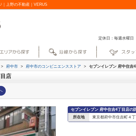
ジ｜上野の不動産｜VERUS
定休日：毎週水曜日
>
府中市
>
府中市のコンビニエンスストア
>
セブンイレブン 府中住吉
丁目店
へ
セブンイレブン 府中住吉4丁目店の
所在地
東京都府中市住吉町４丁目