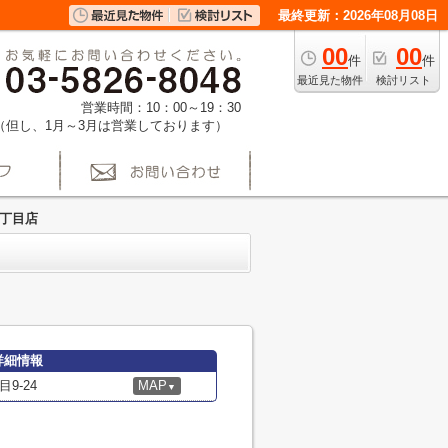
最終更新：2026年08月08日
00
00
件
件
最近見た物件
検討リスト
営業時間：10：00～19：30
（但し、1月～3月は営業しております）
4丁目店
詳細情報
9-24
MAP
▼