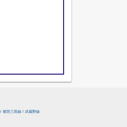
/
都営三田線
/
武蔵野線