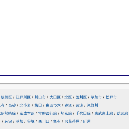
板橋区
/
江戸川区
/
川口市
/
大田区
/
北区
/
荒川区
/
草加市
/
松戸市
亀有
/
高砂
/
北小岩
/
梅田
/
東四つ木
/
谷塚
/
綾瀬
/
滝野川
武伊勢崎線
/
京成本線
/
常磐緩行線
/
埼京線
/
千代田線
/
東武東上線
/
総武線
口
/
綾瀬
/
草加
/
谷塚
/
西川口
/
亀有
/
お花茶屋
/
町屋