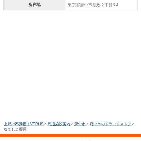
所在地
東京都府中市是政２丁目3-4
上野の不動産｜VERUS
>
周辺施設案内
>
府中市
>
府中市のドラッグストア
>
なでしこ薬局