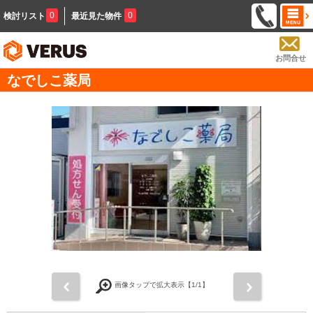
0
0
検討リスト
最近見た物件
お問合せ
なでしこ薬局
前
次
画像タップで拡大表示【
1
/1】