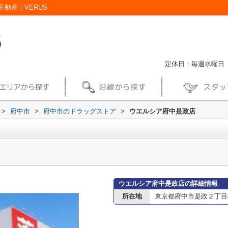
動産｜VERUS
定休日：毎週水曜日
>
府中市
>
府中市のドラッグストア
>
ウエルシア府中是政店
ウエルシア府中是政店の詳細情報
所在地
東京都府中市是政２丁目4