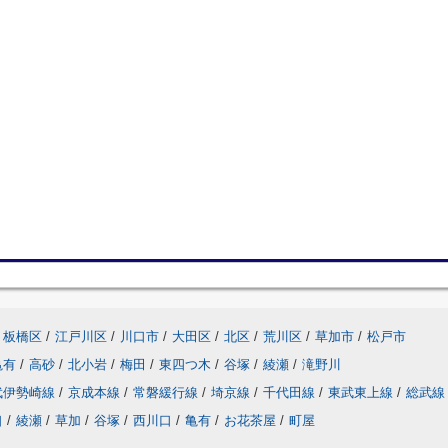
板橋区
/
江戸川区
/
川口市
/
大田区
/
北区
/
荒川区
/
草加市
/
松戸市
亀有
/
高砂
/
北小岩
/
梅田
/
東四つ木
/
谷塚
/
綾瀬
/
滝野川
武伊勢崎線
/
京成本線
/
常磐緩行線
/
埼京線
/
千代田線
/
東武東上線
/
総武線
口
/
綾瀬
/
草加
/
谷塚
/
西川口
/
亀有
/
お花茶屋
/
町屋