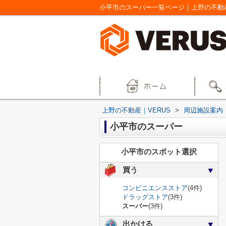
小平市のスーパー一覧ページ｜上野の不動産
上野の不動産｜VERUS
>
周辺施設案内
小平市のスーパー
小平市のスポット選択
買う
コンビニエンスストア
(4件)
ドラッグストア
(3件)
スーパー
(3件)
出かける