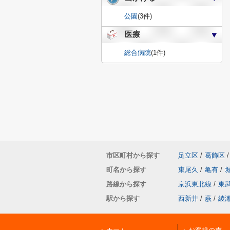
公園
(3件)
医療
総合病院
(1件)
市区町村から探す
足立区
/
葛飾区
/
町名から探す
東尾久
/
亀有
/
路線から探す
京浜東北線
/
東
駅から探す
西新井
/
蕨
/
綾