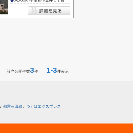
東京都小平市花小金井１丁目
3
1-3
該当公開件数
件
件表示
/
都営三田線
/
つくばエクスプレス