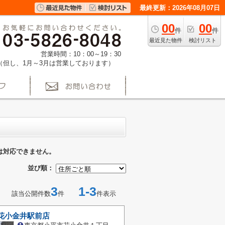
最終更新：2026年08月07日
00
00
件
件
最近見た物件
検討リスト
営業時間：10：00～19：30
（但し、1月～3月は営業しております）
は対応できません。
並び順：
3
1-3
該当公開件数
件
件表示
 花小金井駅前店