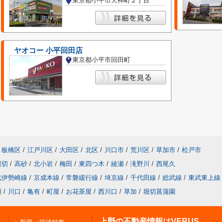
東京都小平市天神町２丁目
ヤオコー 小平回田店
東京都小平市回田町
板橋区
/
江戸川区
/
大田区
/
北区
/
川口市
/
荒川区
/
草加市
/
松戸市
堀切
/
高砂
/
北小岩
/
梅田
/
東四つ木
/
綾瀬
/
滝野川
/
西尾久
武伊勢崎線
/
京成本線
/
常磐緩行線
/
埼京線
/
千代田線
/
総武線
/
東武東上線
瀬
/
川口
/
亀有
/
町屋
/
お花茶屋
/
西川口
/
草加
/
堀切菖蒲園
上野の不動産情報はVERUS