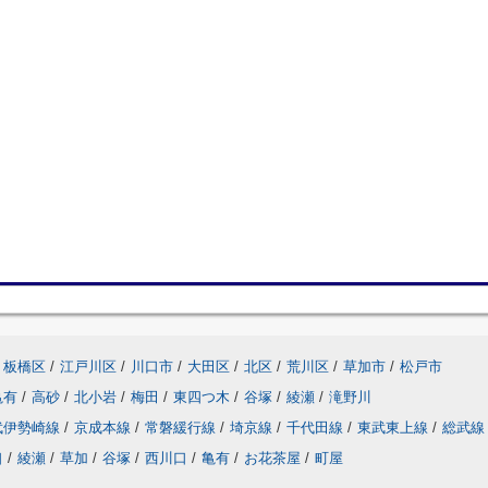
板橋区
/
江戸川区
/
川口市
/
大田区
/
北区
/
荒川区
/
草加市
/
松戸市
亀有
/
高砂
/
北小岩
/
梅田
/
東四つ木
/
谷塚
/
綾瀬
/
滝野川
武伊勢崎線
/
京成本線
/
常磐緩行線
/
埼京線
/
千代田線
/
東武東上線
/
総武線
口
/
綾瀬
/
草加
/
谷塚
/
西川口
/
亀有
/
お花茶屋
/
町屋