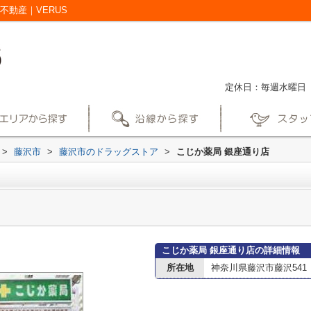
不動産｜VERUS
定休日：毎週水曜日
>
藤沢市
>
藤沢市のドラッグストア
>
こじか薬局 銀座通り店
こじか薬局 銀座通り店の詳細情報
所在地
神奈川県藤沢市藤沢541