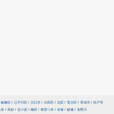
板橋区
/
江戸川区
/
川口市
/
大田区
/
北区
/
荒川区
/
草加市
/
松戸市
亀有
/
高砂
/
北小岩
/
梅田
/
東四つ木
/
谷塚
/
綾瀬
/
滝野川