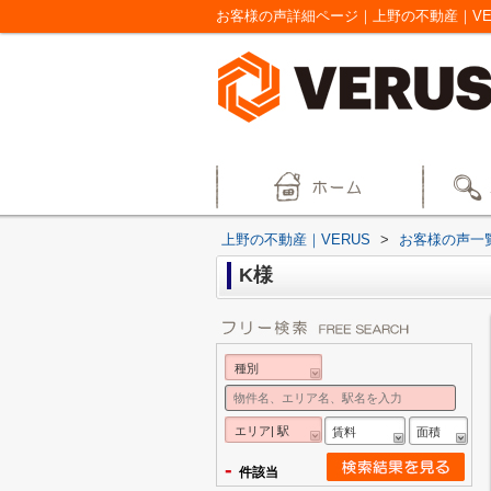
お客様の声詳細ページ｜上野の不動産｜VE
上野の不動産｜VERUS
>
お客様の声一
K様
種別
エリア| 駅
賃料
面積
-
件該当