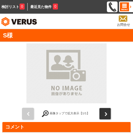
0
0
検討リスト
最近見た物件
お問合せ
S様
前
次
画像タップで拡大表示【
1
/1】
コメント