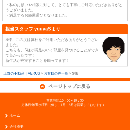
・私のお願いや相談に対して、とても丁寧にご対応いただきありがと
うございました。
・満足するお部屋選びとなりました。
担当スタッフ yuuyaSより
S様、この度は弊社をご利用いただきありがとうござい
ました。
こちらも、S様が満足のいく部屋を見つけることができ
て良かったです！
新生活が充実することを願ってます！
上野の不動産｜VERUS
>
お客様の声一覧
>
S様
ページトップに戻る
営業時間:10：00～19：30
定休日:毎週水曜日（但し、1月～3月は営業しております）
ホーム
会社概要