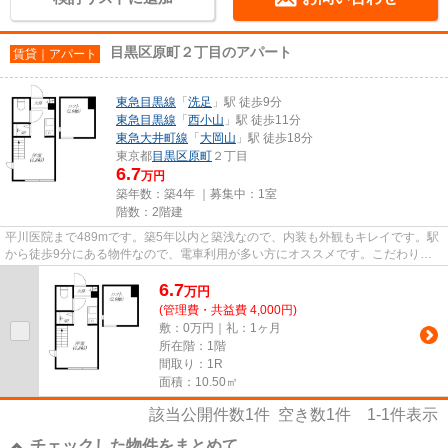
目黒区原町２丁目のアパート
賃貸｜アパート
東急目黒線
「
洗足
」駅 徒歩9分
東急目黒線
「
西小山
」駅 徒歩11分
東急大井町線
「
大岡山
」駅 徒歩18分
東京都
目黒区
原町
２丁目
6.7
万円
築年数：築4年 ｜募集中：
1室
階数：2階建
平川医院まで489mです。築5年以内と築浅なので、内装も外観もキレイです。駅
から徒歩9分にある物件なので、電車利用が多い方にオススメです。こだわり派
の方も満足度の高いデザイナー...
6.7
万
円
(管理費・共益費 4,000円)
敷：0万円｜礼：1ヶ月
所在階：1階
間取り：1R
面積：10.50㎡
該当公開件数
1
件 空き数
1
件
1-1
件表示
チェックした物件をまとめて