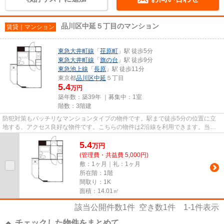
品川区中延５丁目のマンション
賃貸｜マンション
東急大井町線
「
荏原町
」駅 徒歩5分
東急大井町線
「
旗の台
」駅 徒歩9分
東急池上線
「
長原
」駅 徒歩11分
東京都
品川区
中延
５丁目
5.4
万円
築年数：築39年 ｜募集中：
1室
階数：3階建
防犯対策もバッチリなマンションタイプの物件です。駅まで徒歩5分の位置に立
地する、アクセス良好な物件です。こちらの物件は2沿線を利用できます。当社
スタッフが地域の賃貸情報をご...
5.4
万
円
(管理費・共益費 5,000円)
敷：1ヶ月｜礼：1ヶ月
所在階：1階
間取り：1K
面積：14.01㎡
該当公開件数
1
件 空き数
1
件
1-1
件表示
チェックした物件をまとめて