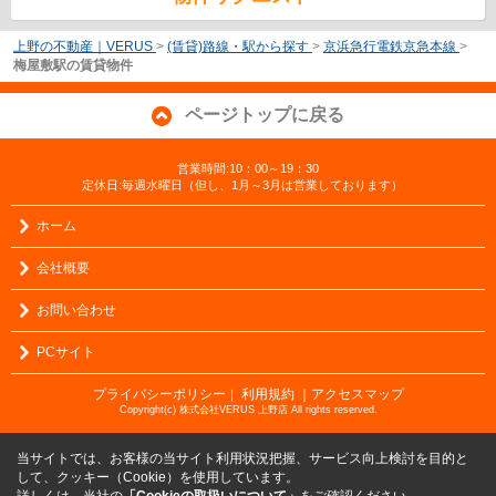
上野の不動産｜VERUS
>
(賃貸)路線・駅から探す
>
京浜急行電鉄京急本線
>
梅屋敷駅の賃貸物件
ページトップに戻る
営業時間:10：00～19：30
定休日:毎週水曜日（但し、1月～3月は営業しております）
ホーム
会社概要
お問い合わせ
PCサイト
プライバシーポリシー
利用規約
｜アクセスマップ
｜
Copyright(c) 株式会社VERUS 上野店 All rights reserved.
当サイトでは、お客様の当サイト利用状況把握、サービス向上検討を目的と
して、クッキー（Cookie）を使用しています。