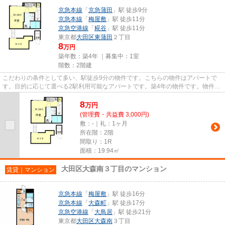
京急本線
「
京急蒲田
」駅 徒歩9分
京急本線
「
梅屋敷
」駅 徒歩11分
京急空港線
「
糀谷
」駅 徒歩11分
東京都
大田区
東蒲田
２丁目
8
万円
築年数：築4年 ｜募集中：
1室
階数：2階建
こだわりの条件として多い、駅徒歩9分の物件です。こちらの物件はアパートで
す。目的に応じて選べる2駅利用可能なアパートです。築4年の物件です。物件を
お探しの方は、こちらからお探...
8
万
円
(管理費・共益費 3,000円)
敷：-｜礼：1ヶ月
所在階：2階
間取り：1R
面積：19.94㎡
大田区大森南３丁目のマンション
賃貸｜マンション
京急本線
「
梅屋敷
」駅 徒歩16分
京急本線
「
大森町
」駅 徒歩17分
京急空港線
「
大鳥居
」駅 徒歩21分
東京都
大田区
大森南
３丁目