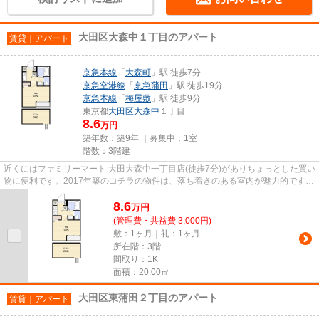
大田区大森中１丁目のアパート
賃貸｜アパート
京急本線
「
大森町
」駅 徒歩7分
京急空港線
「
京急蒲田
」駅 徒歩19分
京急本線
「
梅屋敷
」駅 徒歩9分
東京都
大田区
大森中
１丁目
8.6
万円
築年数：築9年 ｜募集中：
1室
階数：3階建
近くにはファミリーマート 大田大森中一丁目店(徒歩7分)がありちょっとした買い
物に便利です。2017年築のコチラの物件は、落ち着きのある室内が魅力的です。
こちらの物件はアパートで...
8.6
万
円
(管理費・共益費 3,000円)
敷：1ヶ月｜礼：1ヶ月
所在階：3階
間取り：1K
面積：20.00㎡
大田区東蒲田２丁目のアパート
賃貸｜アパート