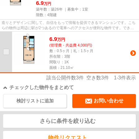
6.9
万円
築年数：築26年 ｜募集中：
1室
階数：4階建
造りとデザインに関して、自信をもって情報を提供できるマンションです。こち
らの物件は周辺に駅が2つあるので電車へのアクセスが便利な物件です。できる
だけ早めに不動産情報を集めた...
6.9
万
円
(管理費・共益費 4,000円)
敷：0.5ヶ月｜礼：1.5ヶ月
所在階：3階
間取り：1K
面積：21.10㎡
該当公開件数
3
件 空き数
3
件
1-3
件表示
チェックした物件をまとめて
検討リストに追加
お問い合わせ
さらに条件を絞り込む
物件リクエスト