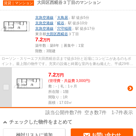
大田区西糀谷３丁目のマンション
賃貸｜マンション
京急空港線
「
大鳥居
」駅 徒歩5分
京急空港線
「
糀谷
」駅 徒歩10分
京急空港線
「
穴守稲荷
」駅 徒歩17分
東京都
大田区
西糀谷
３丁目
7.2
万円
築年数：築8年 ｜募集中：
1室
階数：3階建
ローソン・スリーエフ大田西糀谷店まで徒歩3分と近場にコンビニがあるのもポ
イント。最上階の物件です。充実の設備と綺麗な室内を兼ね備えた、平成29年築
の物件です。周辺に駅が2つあ...
7.2
万
円
(管理費・共益費 3,000円)
敷：-｜礼：1ヶ月
所在階：1階
間取り：1R
面積：17.03㎡
該当公開件数
7
件 空き数
7
件
1-7
件表示
チェックした物件をまとめて
検討リストに追加
お問い合わせ