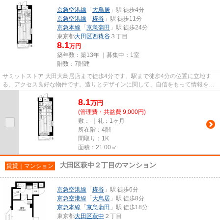
京急空港線
「
大鳥居
」駅 徒歩4分
京急空港線
「
糀谷
」駅 徒歩11分
京急本線
「
京急蒲田
」駅 徒歩24分
東京都
大田区
西糀谷
３丁目
8.1
万円
築年数：築13年 ｜募集中：
1室
階数：7階建
サミットストア 大田大鳥居店まで徒歩4分です。駅まで徒歩4分の位置に立地す
る、アクセス良好な物件です。造りとデザインに関して、自信をもって情報を提
供できるマンションです。マン...
8.1
万
円
(管理費・共益費 9,000円)
敷：-｜礼：1ヶ月
所在階：4階
間取り：1K
面積：21.00㎡
大田区萩中２丁目のマンション
賃貸｜マンション
京急空港線
「
糀谷
」駅 徒歩6分
京急空港線
「
大鳥居
」駅 徒歩8分
京急本線
「
京急蒲田
」駅 徒歩18分
東京都
大田区
萩中
２丁目