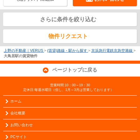
さらに条件を絞り込む
物件リクエスト
上野の不動産｜VERUS
>
(賃貸)路線・駅から探す
>
京浜急行電鉄京急空港線
>
大鳥居駅の賃貸物件
ページトップに戻る
営業時間:10：00～19：30
定休日:毎週水曜日（但し、1月～3月は営業しております）
ホーム
会社概要
お問い合わせ
PCサイト