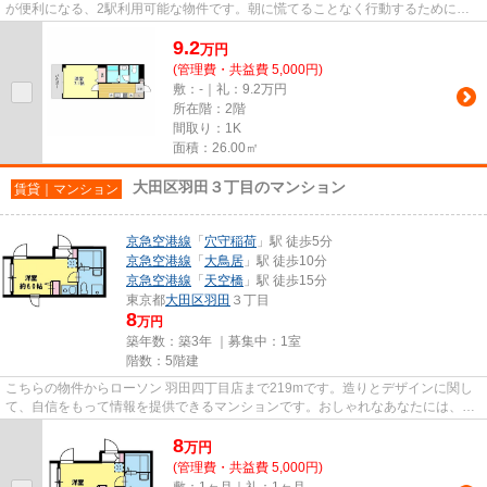
が便利になる、2駅利用可能な物件です。朝に慌てることなく行動するために駅
から徒歩8分の駅近物件はいか...
9.2
万
円
(管理費・共益費 5,000円)
敷：-｜礼：9.2万円
所在階：2階
間取り：1K
面積：26.00㎡
大田区羽田３丁目のマンション
賃貸｜マンション
京急空港線
「
穴守稲荷
」駅 徒歩5分
京急空港線
「
大鳥居
」駅 徒歩10分
京急空港線
「
天空橋
」駅 徒歩15分
東京都
大田区
羽田
３丁目
8
万円
築年数：築3年 ｜募集中：
1室
階数：5階建
こちらの物件からローソン 羽田四丁目店まで219mです。造りとデザインに関し
て、自信をもって情報を提供できるマンションです。おしゃれなあなたには、外
観タイル張りのマンションがお...
8
万
円
(管理費・共益費 5,000円)
敷：1ヶ月｜礼：1ヶ月