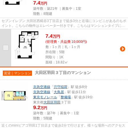
7.4
万円
築年数：築21年 ｜募集中：
1室
階数：8階建
セブンイレブン 大田区西糀谷3丁目店まで徒歩3分と近場にコンビニがあるのもポ
イント。こちらの物件はエレベーター付きです。こちらはマンションタイプにな
ります。駅から徒歩6分の物...
7.4
万
円
(管理費・共益費 10,000円)
敷：1ヶ月｜礼：1ヶ月
所在階：5階
間取り：1K
面積：18.82㎡
大田区羽田３丁目のマンション
賃貸｜マンション
京急空港線
「
穴守稲荷
」駅 徒歩8分
京急空港線
「
大鳥居
」駅 徒歩11分
東京モノレール
「
整備場
」駅 徒歩19分
東京都
大田区
羽田
３丁目
9.2
万円
築年数：築7年 ｜募集中：
1室
階数：5階建
近くのminiピアゴ羽田1丁目店まで徒歩2分で行けます。様々な場所へのアクセス