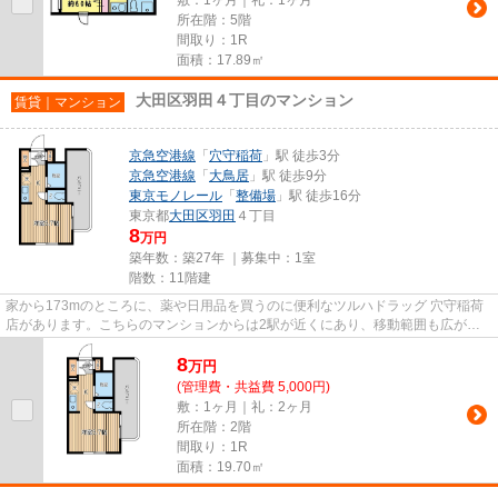
所在階：5階
間取り：1R
面積：17.89㎡
大田区羽田４丁目のマンション
賃貸｜マンション
京急空港線
「
穴守稲荷
」駅 徒歩3分
京急空港線
「
大鳥居
」駅 徒歩9分
東京モノレール
「
整備場
」駅 徒歩16分
東京都
大田区
羽田
４丁目
8
万円
築年数：築27年 ｜募集中：
1室
階数：11階建
家から173mのところに、薬や日用品を買うのに便利なツルハドラッグ 穴守稲荷
店があります。こちらのマンションからは2駅が近くにあり、移動範囲も広がり
ます。駅まで歩いてアクセスで...
8
万
円
(管理費・共益費 5,000円)
敷：1ヶ月｜礼：2ヶ月
所在階：2階
間取り：1R
面積：19.70㎡