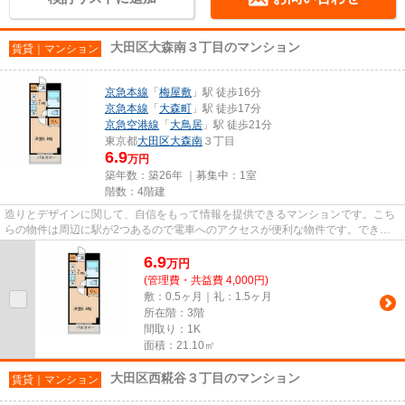
大田区大森南３丁目のマンション
賃貸｜マンション
京急本線
「
梅屋敷
」駅 徒歩16分
京急本線
「
大森町
」駅 徒歩17分
京急空港線
「
大鳥居
」駅 徒歩21分
東京都
大田区
大森南
３丁目
6.9
万円
築年数：築26年 ｜募集中：
1室
階数：4階建
造りとデザインに関して、自信をもって情報を提供できるマンションです。こち
らの物件は周辺に駅が2つあるので電車へのアクセスが便利な物件です。できる
だけ早めに不動産情報を集めた...
6.9
万
円
(管理費・共益費 4,000円)
敷：0.5ヶ月｜礼：1.5ヶ月
所在階：3階
間取り：1K
面積：21.10㎡
大田区西糀谷３丁目のマンション
賃貸｜マンション